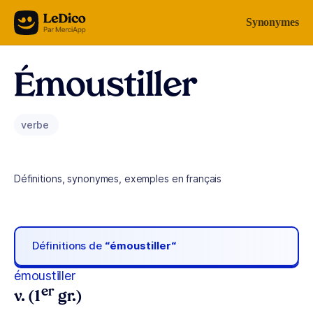
Aller au contenu
Synonymes
Émoustiller
verbe
Définitions, synonymes, exemples en français
Définitions de
“émoustiller“
émoustiller
er
v. (1
gr.)