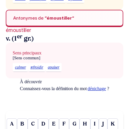
Antonymes de
“émoustiller“
émoustiller
er
v. (1
gr.)
Sens principaux
[Sens commun]
calmer
refroidir
apaiser
À découvrir
Connaissez-vous la définition du mot
dénichage
?
A
B
C
D
E
F
G
H
I
J
K