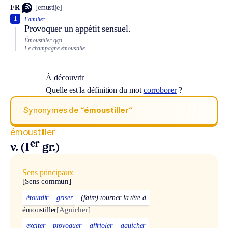
FR
[emustije]
1
Familier.
Provoquer un appétit sensuel.
Émoustiller qqn.
Le champagne émoustille.
À découvrir
Quelle est la définition du mot
corroborer
?
Synonymes de
“émoustiller“
émoustiller
er
v. (1
gr.)
Sens principaux
[Sens commun]
étourdir
griser
(faire) tourner la tête à
émoustiller
[Aguicher]
exciter
provoquer
affrioler
aguicher