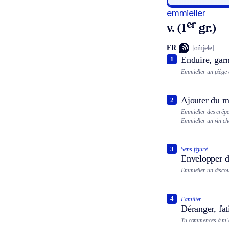
emmieller
er
v. (1
gr.)
FR
[ɑ̃mjele]
Enduire, garn
1
Emmieller un piège
Ajouter du mi
2
Emmieller des crêpe
Emmieller un vin ch
3
Sens figuré.
Envelopper d’
Emmieller un disco
4
Familier.
Déranger, fa
Tu commences à m’e