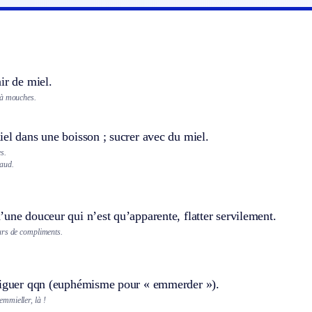
ir de miel.
 à mouches.
el dans une boisson ; sucrer avec du miel.
s.
aud.
une douceur qui n’est qu’apparente, flatter servilement.
urs de compliments.
tiguer qqn (euphémisme pour « emmerder »).
mmieller, là !