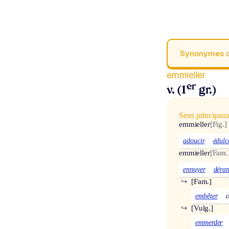
Synonymes 
emmieller
er
v. (1
gr.)
Sens principau
emmieller
[Fig.]
adoucir
édulc
emmieller
[Fam.
ennuyer
déra
↪
[Fam.]
embêter
c
↪
[Vulg.]
emmerder