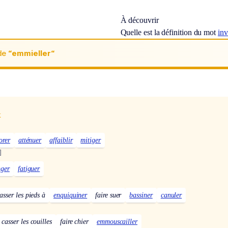
À découvrir
Quelle est la définition du mot
in
de
“emmieller“
x
orer
atténuer
affaiblir
mitiger
]
nger
fatiguer
asser les pieds à
enquiquiner
faire suer
bassiner
canuler
casser les couilles
faire chier
emmouscailler