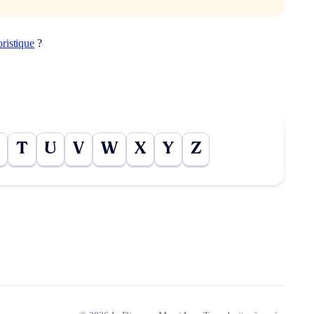
oristique
?
T
U
V
W
X
Y
Z