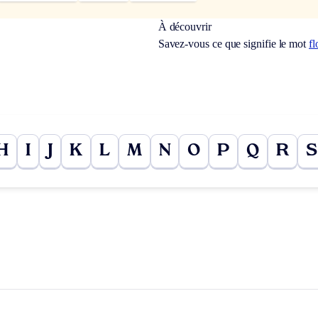
À découvrir
Savez-vous ce que signifie le mot
fl
H
I
J
K
L
M
N
O
P
Q
R
S