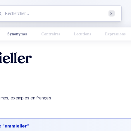
mmencez à chercher un mot dans le dictionnaire :
S
esults found.
Synonymes
Contraires
Locutions
Expressions
eller
ymes, exemples en français
de
“emmieller“