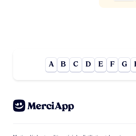
A
B
C
D
E
F
G