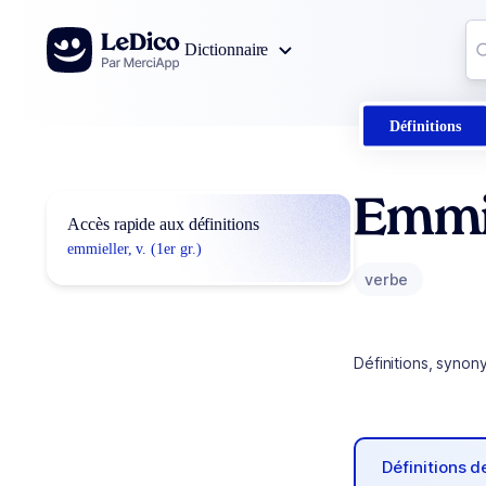
Aller au contenu
Co
Dictionnaire
0
r
Définitions
Emmi
Accès rapide aux définitions
emmieller, v. (1er gr.)
verbe
Définitions, synon
Définitions 