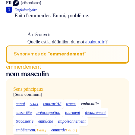
FR
[ɑ̃mɛʀdəmɑ̃]
1
Emploi vulgaire.
Fait d’emmerder. Ennui, problème.
À découvrir
Quelle est la définition du mot
abalourdir
?
Synonymes de
“emmerdement“
emmerdement
nom masculin
Sens principaux
[Sens commun]
ennui
souci
contrariété
tracas
embrouille
casse-tête
préoccupation
tourment
désagrément
tracasserie
embûche
empoisonnement
embêtement
[Fam.]
emmerde
[Vulg.]