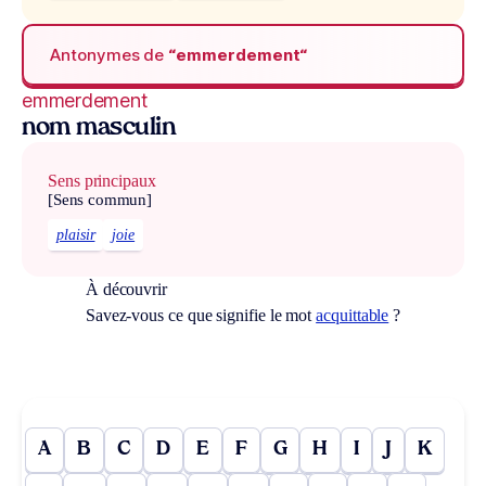
Antonymes de
“emmerdement“
emmerdement
nom masculin
Sens principaux
[Sens commun]
plaisir
joie
À découvrir
Savez-vous ce que signifie le mot
acquittable
?
A
B
C
D
E
F
G
H
I
J
K