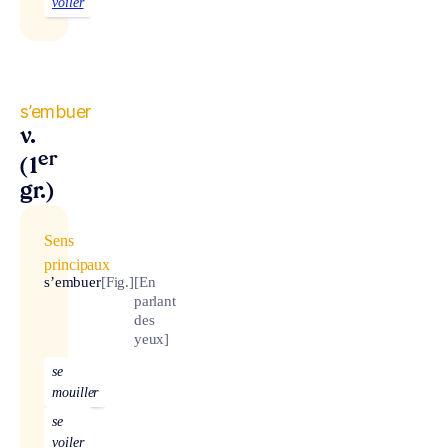
voiler
s’embuer
v.
er
(1
gr.)
Sens
principaux
s’embuer
[Fig.]
[En
parlant
des
yeux]
se
mouiller
se
voiler