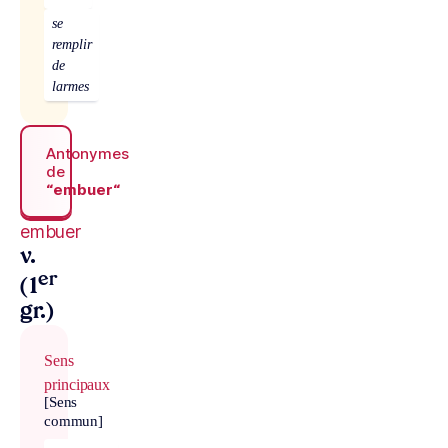
se
remplir
de
larmes
Antonymes
de
“embuer“
embuer
v.
er
(1
gr.)
Sens
principaux
[Sens
commun]