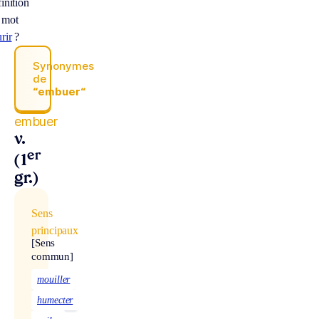
inition
 mot
rir
?
Synonymes
de
“embuer“
embuer
v.
er
(1
gr.)
Sens
principaux
[Sens
commun]
mouiller
humecter