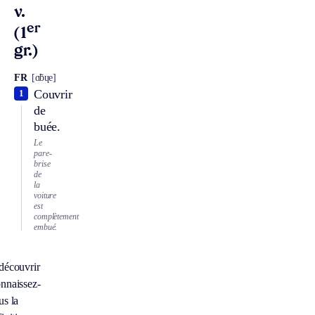
v.
er
(1
gr.)
FR
[ɑ̃bɥe]
Couvrir
1
de
buée.
Le
pare-
brise
de
la
voiture
est
complètement
embué.
découvrir
nnaissez-
us la