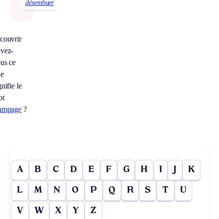
désembuer
couvrir
vez-
us ce
ue
gnifie le
ot
ampage
?
A
B
C
D
E
F
G
H
I
J
K
L
M
N
O
P
Q
R
S
T
U
V
W
X
Y
Z