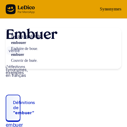
Aller au contenu
Synonymes
Embuer
Ne pas confondre
embouer
Enduire de boue.
verbe
embuer
Couvrir de buée.
Définitions,
synonymes,
exemples
en français
Définitions
de
“embuer“
embuer