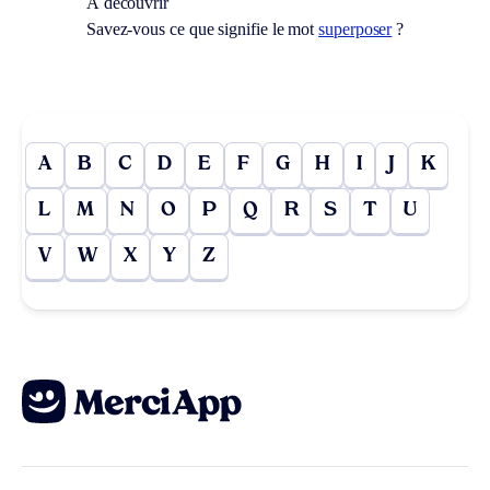
À découvrir
Savez-vous ce que signifie le mot
superposer
?
A
B
C
D
E
F
G
H
I
J
K
L
M
N
O
P
Q
R
S
T
U
V
W
X
Y
Z