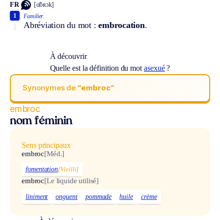
FR
[ɑ̃bʀɔk]
1
Familier.
Abréviation du mot :
embrocation
.
À découvrir
Quelle est la définition du mot
asexué
?
Synonymes de
“embroc“
embroc
nom féminin
Sens principaux
embroc
[Méd.]
fomentation
[Vieilli]
embroc
[Le liquide utilisé]
liniment
onguent
pommade
huile
crème