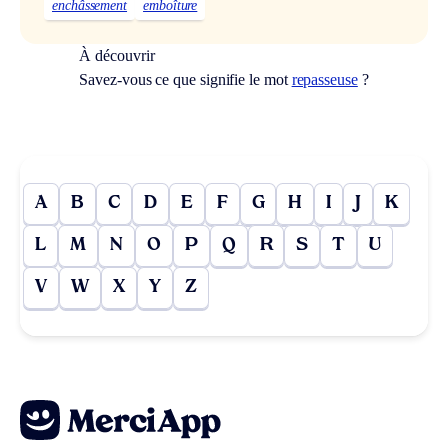
enchâssement
emboîture
À découvrir
Savez-vous ce que signifie le mot
repasseuse
?
A
B
C
D
E
F
G
H
I
J
K
L
M
N
O
P
Q
R
S
T
U
V
W
X
Y
Z