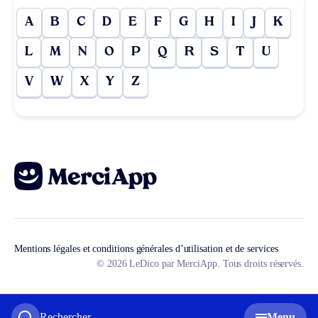
A
B
C
D
E
F
G
H
I
J
K
L
M
N
O
P
Q
R
S
T
U
V
W
X
Y
Z
Mentions légales et conditions générales d’utilisation et de services
© 2026 LeDico par MerciApp. Tous droits réservés.
Rechercher
Menu