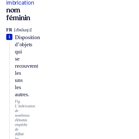
imbrication
nom
féminin
FR
[ɛ̃bʀikasjɔ̃]
Disposition
1
d’objets
qui
se
recouvrent
les
uns
les
autres.
Fig.
L’imbrication
de
nombreux
éléments
empêche
de
définir
les