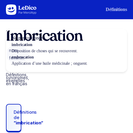
Aller au contenu
Définitions
Imbrication
Ne pas confondre
imbrication
nom
Disposition de choses qui se recouvrent.
embrocation
féminin
Application d’une huile médicinale ; onguent.
Définitions,
synonymes,
exemples
en français
Définitions
de
“imbrication“