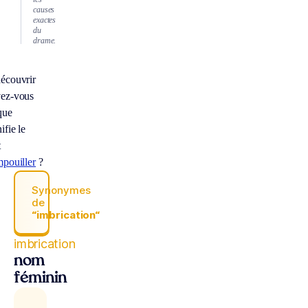
causes
exactes
du
drame.
écouvrir
ez-vous
que
ifie le
t
mpouiller
?
Synonymes
de
“imbrication“
imbrication
nom
féminin