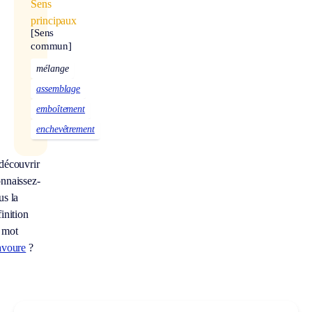
Sens
principaux
[Sens
commun]
mélange
assemblage
emboîtement
enchevêtrement
découvrir
nnaissez-
us la
inition
 mot
avoure
?