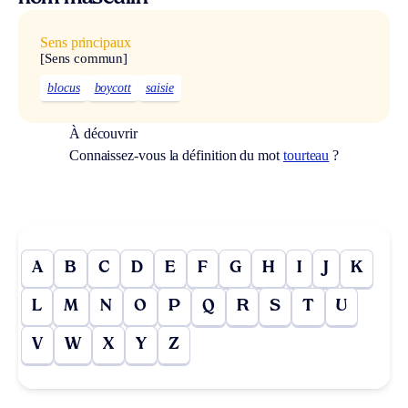
Sens principaux
[Sens commun]
blocus
boycott
saisie
À découvrir
Connaissez-vous la définition du mot
tourteau
?
A
B
C
D
E
F
G
H
I
J
K
L
M
N
O
P
Q
R
S
T
U
V
W
X
Y
Z