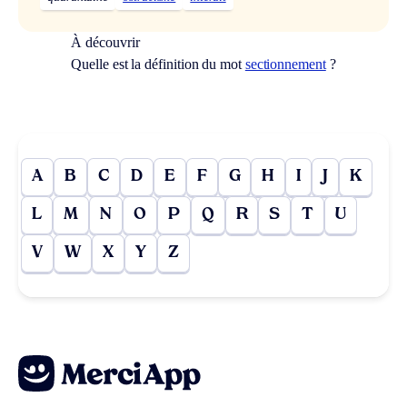
À découvrir
Quelle est la définition du mot
sectionnement
?
A
B
C
D
E
F
G
H
I
J
K
L
M
N
O
P
Q
R
S
T
U
V
W
X
Y
Z