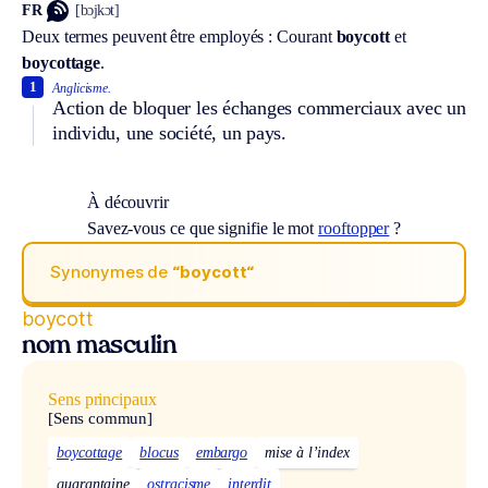
FR
[bɔjkɔt]
Deux termes peuvent être employés :
Courant
boycott
et
boycottage
.
1
Anglicisme.
Action de bloquer les échanges commerciaux avec un
individu, une société, un pays.
À découvrir
Savez-vous ce que signifie le mot
rooftopper
?
Synonymes de
“boycott“
boycott
nom masculin
Sens principaux
[Sens commun]
boycottage
blocus
embargo
mise à l’index
quarantaine
ostracisme
interdit