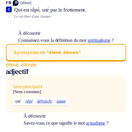
FR
[elime]
Qui est râpé, usé par le frottement.
1
Le col élimé d’une chemise.
À découvrir
Connaissez-vous la définition du mot
spiritualisme
?
Synonymes de
“élimé, élimée“
élimé, élimée
adjectif
Sens principaux
[Sens commun]
usé
râpé
défraîchi
usagé
À découvrir
Savez-vous ce que signifie le mot
actualisme
?