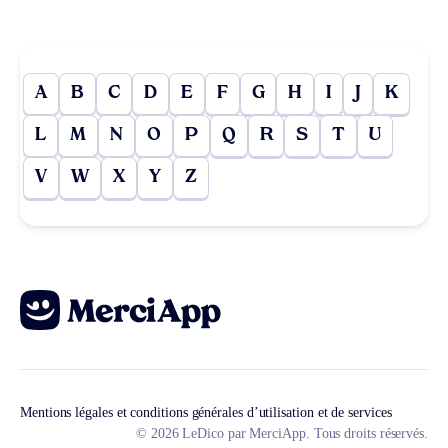
A
B
C
D
E
F
G
H
I
J
K
L
M
N
O
P
Q
R
S
T
U
V
W
X
Y
Z
Mentions légales et conditions générales d’utilisation et de services
© 2026 LeDico par MerciApp. Tous droits réservés.