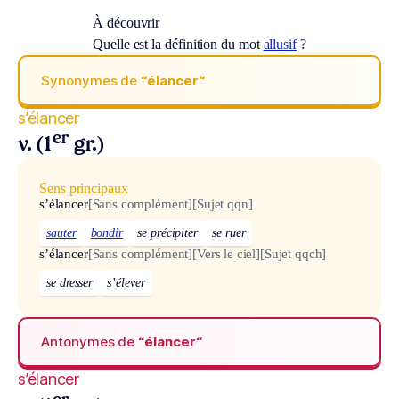
À découvrir
Quelle est la définition du mot
allusif
?
Synonymes de
“élancer“
s’élancer
er
v. (1
gr.)
Sens principaux
s’élancer
[Sans complément]
[Sujet qqn]
sauter
bondir
se précipiter
se ruer
s’élancer
[Sans complément]
[Vers le ciel]
[Sujet qqch]
se dresser
s’élever
Antonymes de
“élancer“
s’élancer