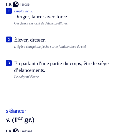
FR
[elɑ̃se]
1
Emploi vieilli.
Diriger, lancer avec force.
Ces fleurs élancent de délicieux effluves.
Élever, dresser.
2
L’église élançait sa flèche sur le fond sombre du ciel.
En parlant d’une partie du corps, être le siège
3
d’élancements.
Le doigt m’élance.
s’élancer
er
v. (1
gr.)
FR
[selɑ̃se]