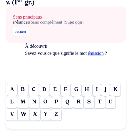
er
v. (1
gr.)
Sens principaux
s’élancer
[Sans complément]
[Sujet qqn]
reculer
À découvrir
Savez-vous ce que signifie le mot
émission
?
A
B
C
D
E
F
G
H
I
J
K
L
M
N
O
P
Q
R
S
T
U
V
W
X
Y
Z