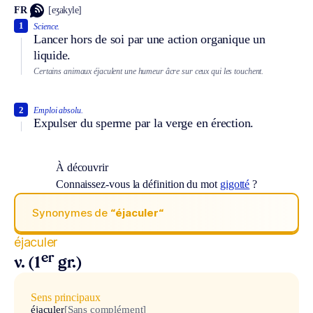
FR
[eʒakyle]
1
Science.
Lancer hors de soi par une action organique un
liquide.
Certains animaux éjaculent une humeur âcre sur ceux qui les touchent.
2
Emploi absolu.
Expulser du sperme par la verge en érection.
À découvrir
Connaissez-vous la définition du mot
gigotté
?
Synonymes de
“éjaculer“
éjaculer
er
v. (1
gr.)
Sens principaux
éjaculer
[Sans complément]