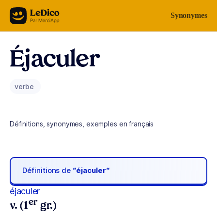
Aller au contenu
Synonymes
Éjaculer
verbe
Définitions, synonymes, exemples en français
Définitions de
“éjaculer“
éjaculer
er
v. (1
gr.)