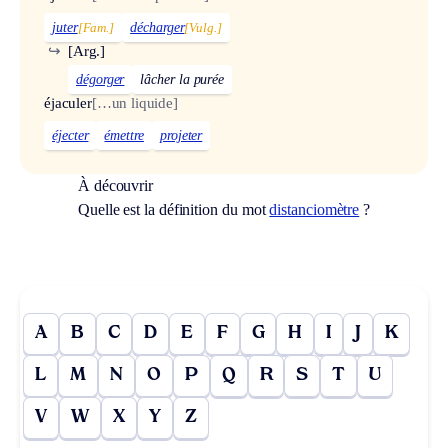
juter
[Fam.]
décharger
[Vulg.]
↪
[Arg.]
dégorger
lâcher la purée
éjaculer
[…un liquide]
éjecter
émettre
projeter
À découvrir
Quelle est la définition du mot
distanciomètre
?
A
B
C
D
E
F
G
H
I
J
K
L
M
N
O
P
Q
R
S
T
U
V
W
X
Y
Z