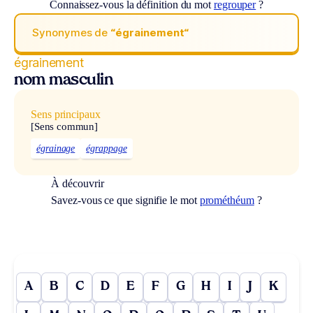
Connaissez-vous la définition du mot
regrouper
?
Synonymes de
“égrainement“
égrainement
nom masculin
Sens principaux
[Sens commun]
égrainage
égrappage
À découvrir
Savez-vous ce que signifie le mot
prométhéum
?
A
B
C
D
E
F
G
H
I
J
K