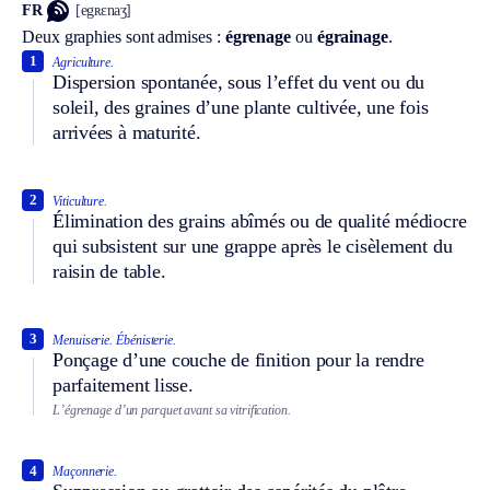
FR
[egʀɛnaʒ]
Deux graphies sont admises :
égrenage
ou
égrainage
.
1
Agriculture.
Dispersion spontanée, sous l’effet du vent ou du
soleil, des graines d’une plante cultivée, une fois
arrivées à maturité.
2
Viticulture.
Élimination des grains abîmés ou de qualité médiocre
qui subsistent sur une grappe après le cisèlement du
raisin de table.
3
Menuiserie.
Ébénisterie.
Ponçage d’une couche de finition pour la rendre
parfaitement lisse.
L’égrenage d’un parquet avant sa vitrification.
4
Maçonnerie.