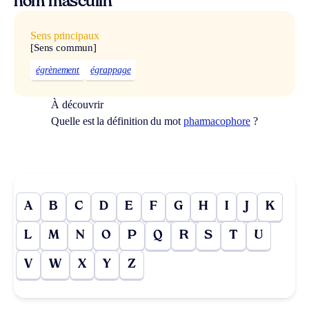
nom masculin
Sens principaux
[Sens commun]
égrènement
égrappage
À découvrir
Quelle est la définition du mot
pharmacophore
?
A
B
C
D
E
F
G
H
I
J
K
L
M
N
O
P
Q
R
S
T
U
V
W
X
Y
Z