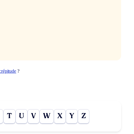
crépitude
?
T
U
V
W
X
Y
Z