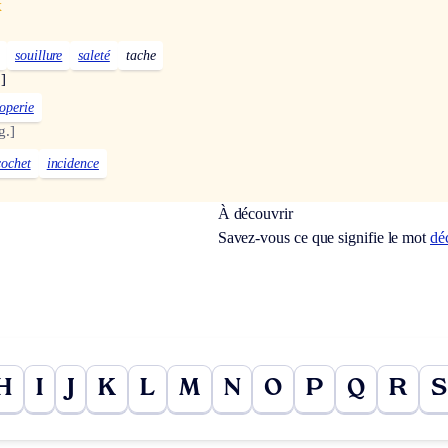
x
souillure
saleté
tache
]
loperie
g.]
cochet
incidence
À découvrir
Savez-vous ce que signifie le mot
dé
H
I
J
K
L
M
N
O
P
Q
R
S