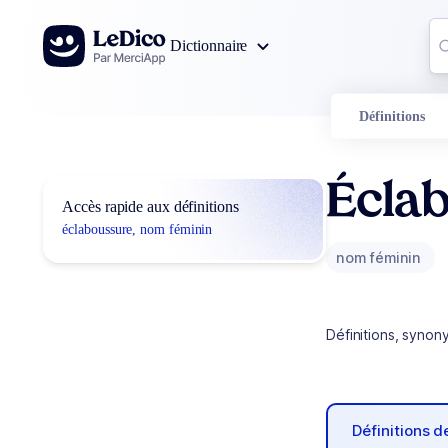
Aller au contenu
Co
Dictionnaire
0
r
Définitions
Écla
Accès rapide aux définitions
éclaboussure, nom féminin
nom féminin
Définitions, synon
Définitions 