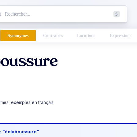
mmencez à chercher un mot dans le dictionnaire :
S
esults found.
Synonymes
Contraires
Locutions
Expressions
boussure
ymes, exemples en français
de
“éclaboussure“