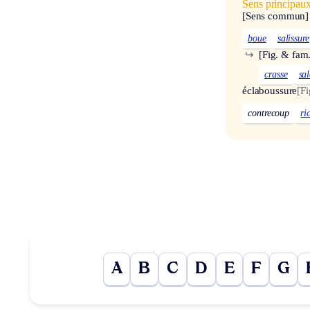
Sens principau
[Sens commun]
boue
salissure
↪
[Fig. & fam.
crasse
sa
éclaboussure
[Fi
contrecoup
ri
A
B
C
D
E
F
G