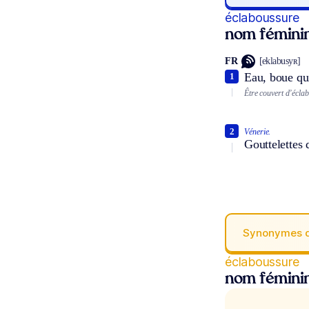
éclaboussure
nom fémini
FR
[eklabusyʀ]
Eau, boue qui
1
Être couvert d’écla
2
Vénerie.
Gouttelettes q
Synonymes 
éclaboussure
nom fémini