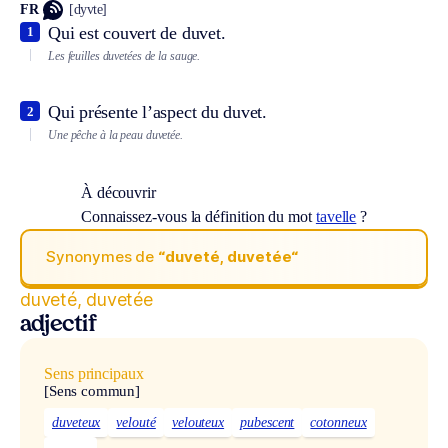
FR
[dyvte]
Qui est couvert de duvet.
1
Les feuilles duvetées de la sauge.
Qui présente l’aspect du duvet.
2
Une pêche à la peau duvetée.
À découvrir
Connaissez-vous la définition du mot
tavelle
?
Synonymes de
“duveté, duvetée“
duveté, duvetée
adjectif
Sens principaux
[Sens commun]
duveteux
velouté
velouteux
pubescent
cotonneux