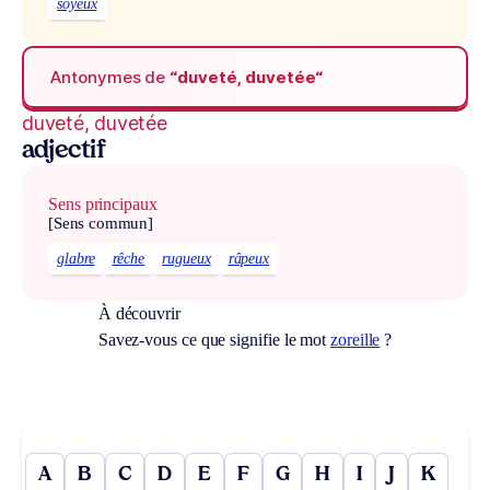
soyeux
Antonymes de
“duveté, duvetée“
duveté, duvetée
adjectif
Sens principaux
[Sens commun]
glabre
rêche
rugueux
râpeux
À découvrir
Savez-vous ce que signifie le mot
zoreille
?
A
B
C
D
E
F
G
H
I
J
K