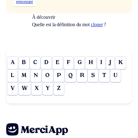
remontant
À découvrir
Quelle est la définition du mot
cloner
?
A
B
C
D
E
F
G
H
I
J
K
L
M
N
O
P
Q
R
S
T
U
V
W
X
Y
Z