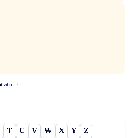
ot
vibrer
?
T
U
V
W
X
Y
Z