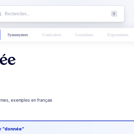
mmencez à chercher un mot dans le dictionnaire :
S
esults found.
Synonymes
Contraires
Locutions
Expressions
ée
ymes, exemples en français
de
“donnée“