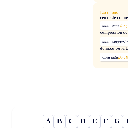
Locutions
centre de donné
data center
[Angl
compression de
data compressio
données ouvert
open data
[Angli
A
B
C
D
E
F
G