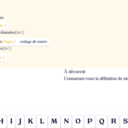
es
ic.]
 données
[Inf.]
n
[Anglic.]
codage de source
es
[Inf.]
c.]
À découvrir
Connaissez-vous la définition du m
H
I
J
K
L
M
N
O
P
Q
R
S