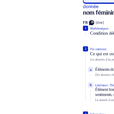
donnée
nom fémini
FR
[dɔne]
1
Mathématiques.
Condition dé
2
Par extension.
Ce qui est co
Les données d’un p
Éléments do
a
Des données ch
b
Littérature.
Thé
Élément fond
sentiments, 
La donnée d’un 