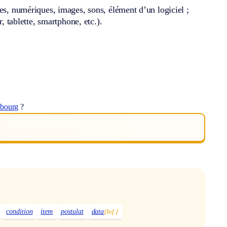
es, numériques, images, sons, élément d’un logiciel ;
, tablette, smartphone, etc.).
bourg
?
condition
item
postulat
data
[Inf.]