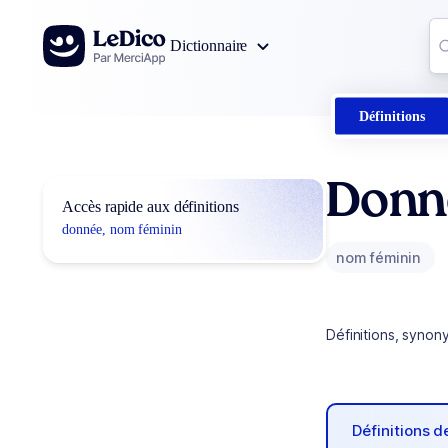
Aller au contenu
Co
Dictionnaire
0
r
Définitions
Donn
Accès rapide aux définitions
donnée, nom féminin
nom féminin
Définitions, synon
Définitions 