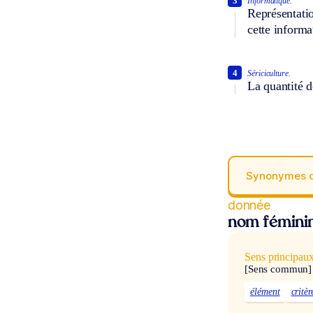
3
Informatique.
Représentatio
cette informa
4
Sériciculture.
La quantité d
Synonymes 
donnée
nom fémini
Sens principau
[Sens commun]
élément
critèr