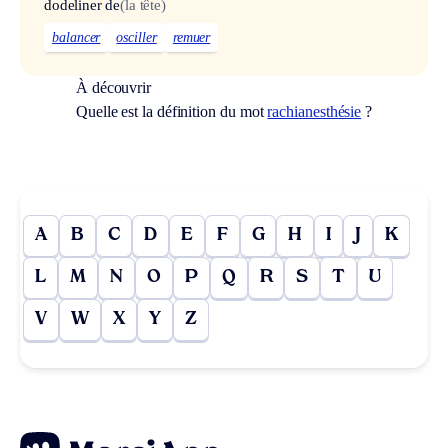
dodeliner de
(la tête)
balancer
osciller
remuer
À découvrir
Quelle est la définition du mot
rachianesthésie
?
A
B
C
D
E
F
G
H
I
J
K
L
M
N
O
P
Q
R
S
T
U
V
W
X
Y
Z