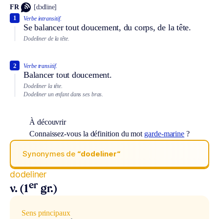
FR
[dɔdline]
1
Verbe intransitif.
Se balancer tout doucement, du corps, de la tête.
Dodeliner de la tête.
2
Verbe transitif.
Balancer tout doucement.
Dodeliner la tête.
Dodeliner un enfant dans ses bras.
À découvrir
Connaissez-vous la définition du mot
garde-marine
?
Synonymes de
“dodeliner“
dodeliner
er
v. (1
gr.)
Sens principaux