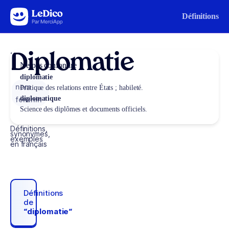
Aller au contenu
Définitions
Diplomatie
Ne pas confondre
diplomatie
nom
Pratique des relations entre États ; habileté.
diplomatique
féminin
Science des diplômes et documents officiels.
Définitions,
synonymes,
exemples
en français
Définitions
de
“diplomatie“