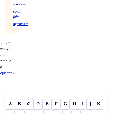
souplesse
savoir-
faire
ingéniosité
couvrir
vez-vous
 que
nifie le
t
quetter
?
A
B
C
D
E
F
G
H
I
J
K