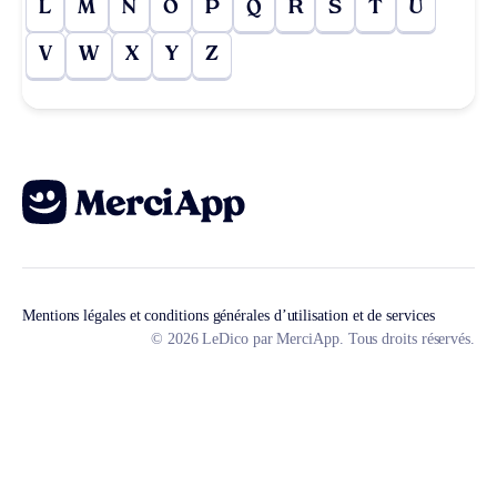
L
M
N
O
P
Q
R
S
T
U
V
W
X
Y
Z
Mentions légales et conditions générales d’utilisation et de services
© 2026 LeDico par MerciApp. Tous droits réservés.