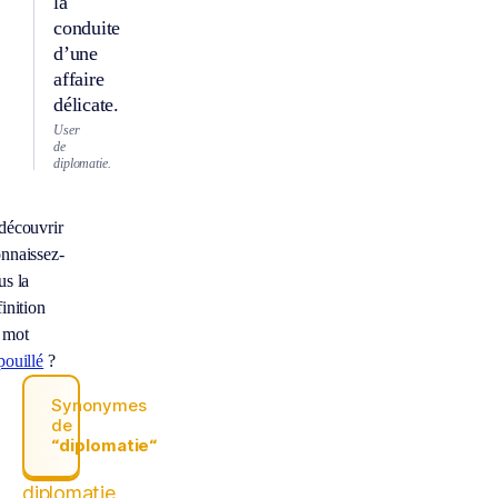
la
conduite
d’une
affaire
délicate.
User
de
diplomatie.
découvrir
nnaissez-
us la
inition
 mot
pouillé
?
Synonymes
de
“diplomatie“
diplomatie