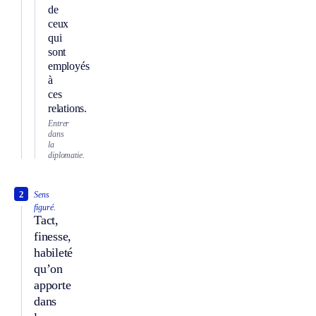
de
ceux
qui
sont
employés
à
ces
relations.
Entrer
dans
la
diplomatie.
2
Sens
figuré.
Tact,
finesse,
habileté
qu’on
apporte
dans