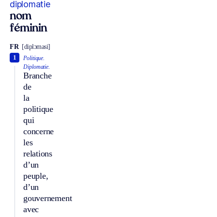
diplomatie
nom
féminin
FR
[diplɔmasi]
1
Politique.
Diplomatie.
Branche
de
la
politique
qui
concerne
les
relations
d’un
peuple,
d’un
gouvernement
avec