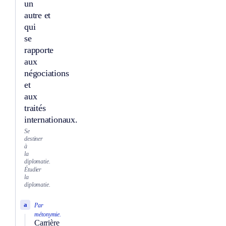
un
autre et
qui
se
rapporte
aux
négociations
et
aux
traités
internationaux.
Se
destiner
à
la
diplomatie.
Étudier
la
diplomatie.
a
Par
métonymie.
Carrière