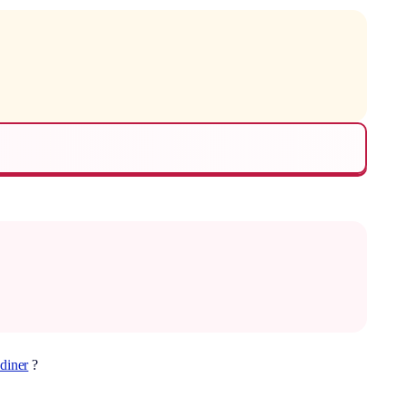
diner
?