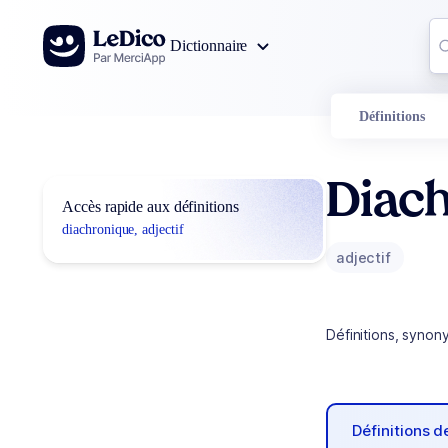
Aller au contenu
Co
Dictionnaire
0
r
Définitions
Diac
Accès rapide aux définitions
diachronique, adjectif
adjectif
Définitions, synon
Définitions 