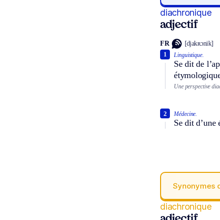
diachronique
adjectif
FR
[djakʀɔnik]
1
Linguistique.
Se dit de l’a
étymologique,
Une perspective diac
2
Médecine.
Se dit d’une 
Synonymes 
diachronique
adjectif