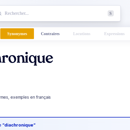
mmencez à chercher un mot dans le dictionnaire :
S
esults found.
Synonymes
Contraires
Locutions
Expressions
hronique
ymes, exemples en français
de
“diachronique“