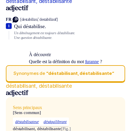
déstabilisant, déstabilisante
adjectif
FR
[destabilizɑ̃, destabilizɑ̃t]
Qui déstabilise.
1
Un déménagement est toujours déstabilisant.
Une question déstabilisante.
À découvrir
Quelle est la définition du mot
furanne
?
Synonymes de
“déstabilisant, déstabilisante“
déstabilisant, déstabilisante
adjectif
Sens principaux
[Sens commun]
déstabilisateur
déséquilibrant
déstabilisant, déstabilisante
[Fig.]