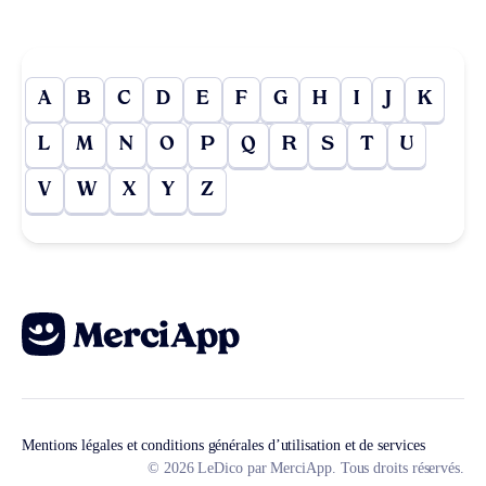
A
B
C
D
E
F
G
H
I
J
K
L
M
N
O
P
Q
R
S
T
U
V
W
X
Y
Z
Mentions légales et conditions générales d’utilisation et de services
© 2026 LeDico par MerciApp. Tous droits réservés.