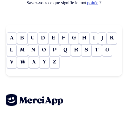
Savez-vous ce que signifie le mot
poirée
?
A
B
C
D
E
F
G
H
I
J
K
L
M
N
O
P
Q
R
S
T
U
V
W
X
Y
Z