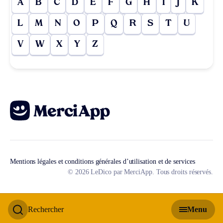
A
B
C
D
E
F
G
H
I
J
K
L
M
N
O
P
Q
R
S
T
U
V
W
X
Y
Z
Mentions légales et conditions générales d’utilisation et de services
© 2026 LeDico par MerciApp. Tous droits réservés.
Rechercher
Menu