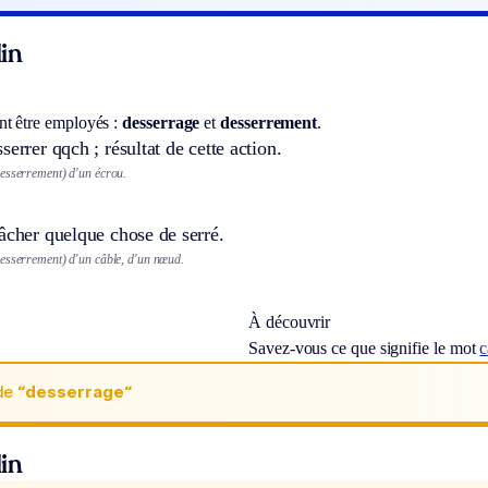
in
t être employés :
desserrage
et
desserrement
.
serrer qqch ; résultat de cette action.
esserrement) d'un écrou.
âcher quelque chose de serré.
esserrement) d'un câble, d'un nœud.
À découvrir
Savez-vous ce que signifie le mot
c
de
“desserrage“
in