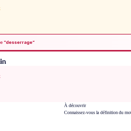
x
de
“desserrage“
in
x
À découvrir
Connaissez-vous la définition du mo