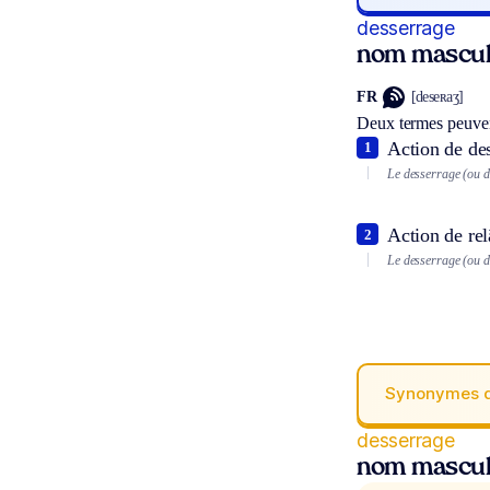
desserrage
nom mascul
FR
[deseʀaʒ]
Deux termes peuven
Action de des
1
Le desserrage (ou d
Action de rel
2
Le desserrage (ou d
Synonymes 
desserrage
nom mascul