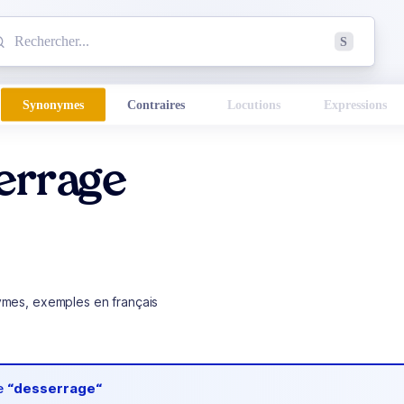
mmencez à chercher un mot dans le dictionnaire :
S
esults found.
Synonymes
Contraires
Locutions
Expressions
errage
ymes, exemples en français
de
“desserrage“