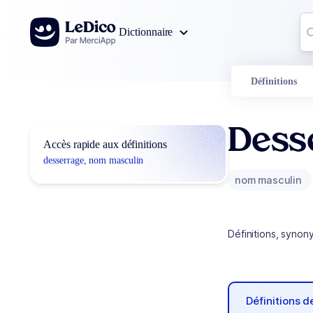
Aller au contenu
Co
Dictionnaire
0
r
Définitions
Dess
Accès rapide aux définitions
desserrage, nom masculin
nom masculin
Définitions, synon
Définitions 