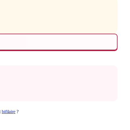
t
bifilaire
?