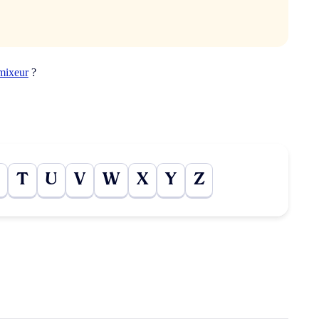
mixeur
?
T
U
V
W
X
Y
Z