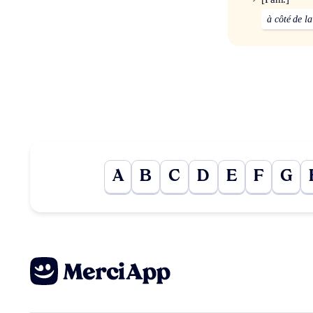
à côté de l
A
B
C
D
E
F
G