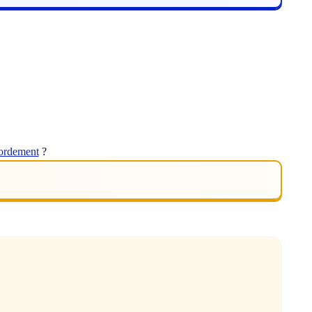
bordement
?