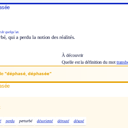
asée
t de quelqu’un.
rbé, qui a perdu la notion des réalités.
À découvrir
Quelle est la définition du mot
trans
de
“déphasé, déphasée“
asée
x
é
perdu
perturbé
désorienté
dérouté
désaxé