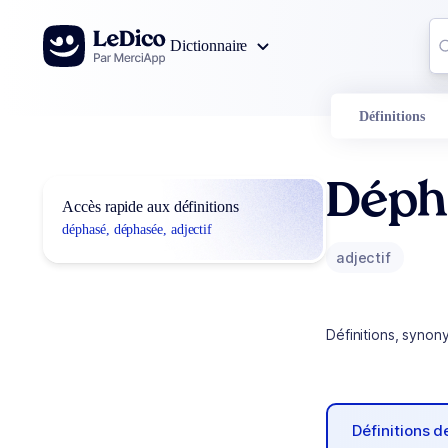
Aller au contenu
Co
Dictionnaire
0
r
Définitions
Déph
Accès rapide aux définitions
déphasé, déphasée, adjectif
adjectif
Définitions, synon
Définitions 