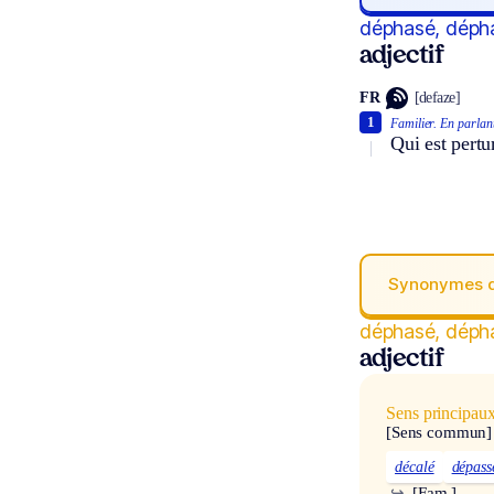
déphasé, déph
adjectif
FR
[defaze]
1
Familier.
En parlan
Qui est pertu
Synonymes 
déphasé, déph
adjectif
Sens principau
[Sens commun]
décalé
dépass
↪
[Fam.]