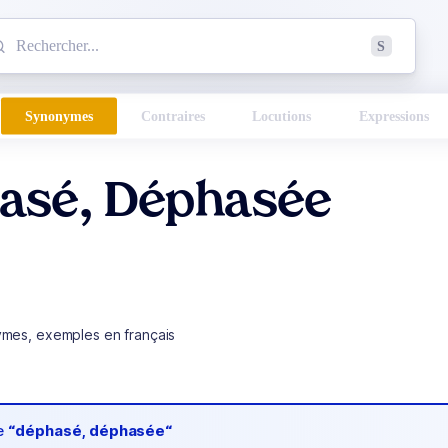
mmencez à chercher un mot dans le dictionnaire :
S
esults found.
Synonymes
Contraires
Locutions
Expressions
asé, Déphasée
ymes, exemples en français
de
“déphasé, déphasée“