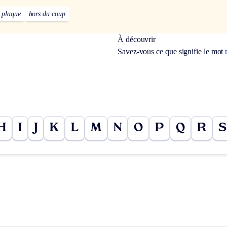
a plaque
hors du coup
À découvrir
Savez-vous ce que signifie le mot
H
I
J
K
L
M
N
O
P
Q
R
S