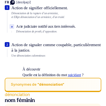
FR
[denɔ̃sjasjɔ̃]
Action de signifier officiellement.
1
Dénonciation de la rupture d’un armistice,
et
Ellipt
dénonciation d’un armistice, d’un traité.
Acte judiciaire notifié aux tiers intéressés.
a
Dénonciation de protêt, d’opposition.
Action de signaler comme coupable, particulièrement
2
à la justice.
Une dénonciation calomnieuse.
À découvrir
Quelle est la définition du mot
suicidant
?
Synonymes de
“dénonciation“
dénonciation
nom féminin