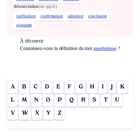
dénonciation
(de qqch)
ratification
confirmation
adoption
conclusion
signature
À découvrir
Connaissez-vous la définition du mot
assertorique
?
A
B
C
D
E
F
G
H
I
J
K
L
M
N
O
P
Q
R
S
T
U
V
W
X
Y
Z