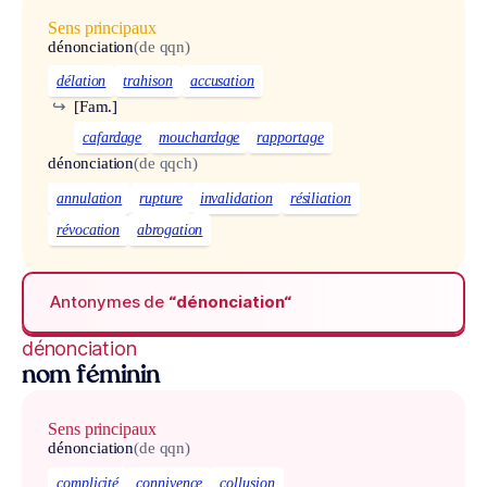
Sens principaux
dénonciation
(de qqn)
délation
trahison
accusation
↪
[Fam.]
cafardage
mouchardage
rapportage
dénonciation
(de qqch)
annulation
rupture
invalidation
résiliation
révocation
abrogation
Antonymes de
“dénonciation“
dénonciation
nom féminin
Sens principaux
dénonciation
(de qqn)
complicité
connivence
collusion