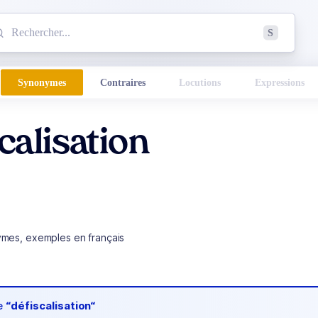
mmencez à chercher un mot dans le dictionnaire :
S
esults found.
Synonymes
Contraires
Locutions
Expressions
calisation
ymes, exemples en français
de
“défiscalisation“