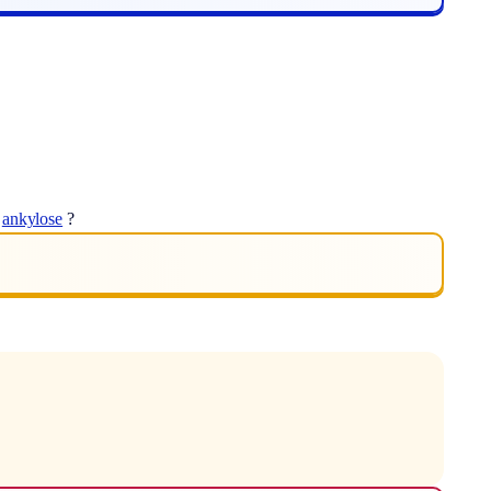
t
ankylose
?