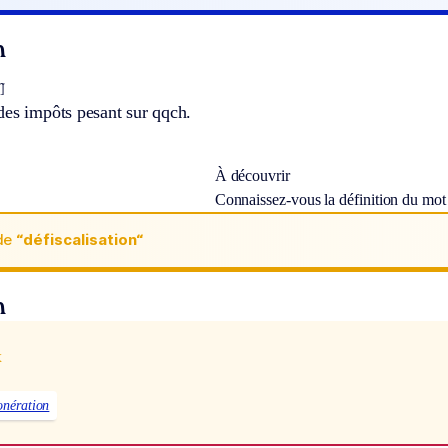
n
]
des impôts pesant sur qqch.
À découvrir
Connaissez-vous la définition du mo
de
“défiscalisation“
n
x
onération