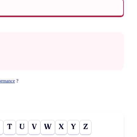
ormance
?
T
U
V
W
X
Y
Z