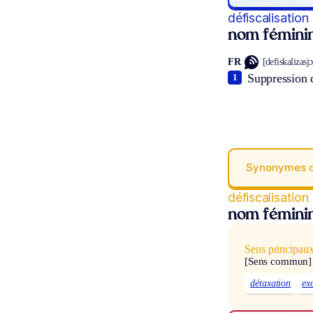
défiscalisation
nom fémini
FR
[defiskalizasjɔ̃
Suppression 
1
Synonymes 
défiscalisation
nom fémini
Sens principau
[Sens commun]
détaxation
ex