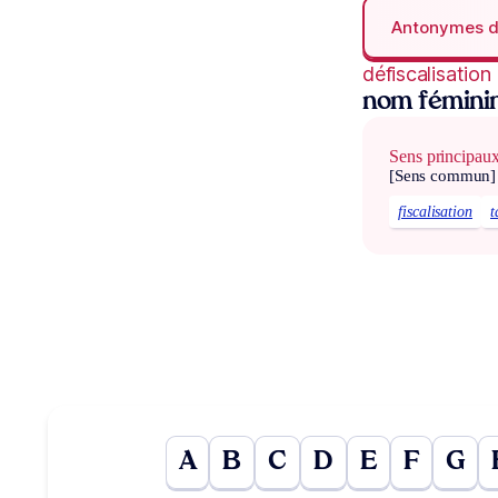
Antonymes 
défiscalisation
nom fémini
Sens principau
[Sens commun]
fiscalisation
t
A
B
C
D
E
F
G