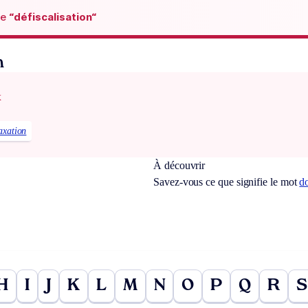
de
“défiscalisation“
n
x
axation
À découvrir
Savez-vous ce que signifie le mot
d
H
I
J
K
L
M
N
O
P
Q
R
S