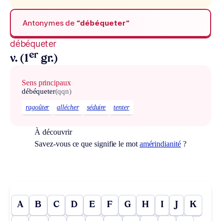
Antonymes de
“débéqueter“
débéqueter
er
v. (1
gr.)
Sens principaux
débéqueter
(qqn)
ragoûter
allécher
séduire
tenter
À découvrir
Savez-vous ce que signifie le mot
amérindianité
?
A
B
C
D
E
F
G
H
I
J
K