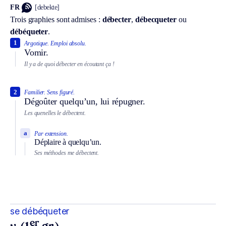
FR
[debekte]
Trois graphies sont admises :
débecter
,
débecqueter
ou
débéqueter
.
1
Argotique.
Emploi absolu.
Vomir.
Il y a de quoi débecter en écoutant ça !
2
Familier.
Sens figuré.
Dégoûter quelqu’un, lui répugner.
Les quenelles le débectent.
a
Par extension.
Déplaire à quelqu’un.
Ses méthodes me débectent.
se débéqueter
er