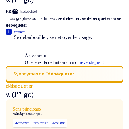
v. (1
gr.)
FR
[sədebekte]
Trois graphies sont admises :
se débecter
,
se débecqueter
ou
se
débéqueter
.
1
Familier.
Se débarbouiller, se nettoyer le visage.
À découvrir
Quelle est la définition du mot
revendiquer
?
Synonymes de
“débéqueter“
débéqueter
er
v. (1
gr.)
Sens principaux
débéqueter
(qqn)
dégoûter
répugner
écœurer