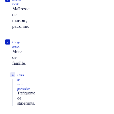
vieilli.
Maîtresse
de
maison ;
patronne.
2
Usage
actuel.
Mère
de
famille.
a
Dans
un
sens
particulier.
Trafiquante
de
stupéfiants.