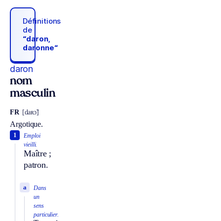
Définitions
de
“daron,
daronne“
daron
nom
masculin
FR
[daʀɔ̃]
Argotique.
1
Emploi
vieilli.
Maître ;
patron.
a
Dans
un
sens
particulier.