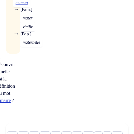
maman
↪
[Fam.]
mater
vieille
↪
[Pop.]
maternelle
À
écouvrir
uelle
st la
éfinition
u mot
imarre
?