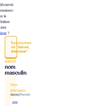
découvrir
nnaissez-
us la
inition
 mot
hleue
?
Synonymes
de
“daron,
daronne“
daron
nom
masculin
Sens
principaux
daron
[Parent]
père