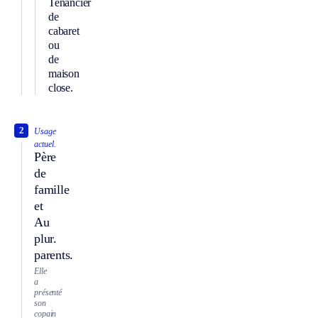
Tenancier
de
cabaret
ou
de
maison
close.
2
Usage
actuel.
Père
de
famille
et
Au
plur.
parents.
Elle
a
présenté
son
copain