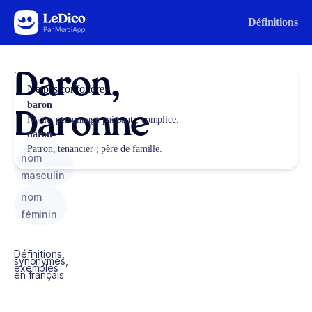
Aller au contenu
Définitions
Daron,
Ne pas confondre
baron
Daronne
Noble, personnage puissant ; complice.
daron
Patron, tenancier ; père de famille.
nom
masculin
nom
féminin
Définitions,
synonymes,
exemples
en français