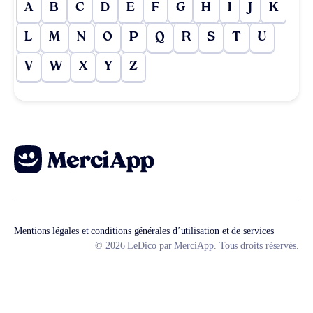
A
B
C
D
E
F
G
H
I
J
K
L
M
N
O
P
Q
R
S
T
U
V
W
X
Y
Z
Mentions légales et conditions générales d’utilisation et de services
© 2026 LeDico par MerciApp. Tous droits réservés.