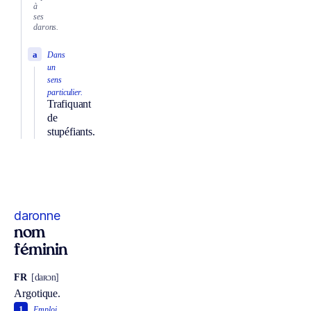
à
ses
darons.
a
Dans
un
sens
particulier.
Trafiquant
de
stupéfiants.
daronne
nom
féminin
FR
[daʀɔn]
Argotique.
1
Emploi