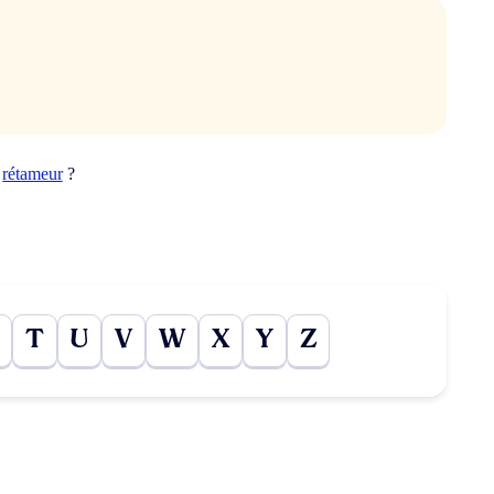
t
rétameur
?
T
U
V
W
X
Y
Z