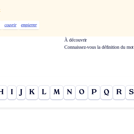
x
couvrir
empierrer
À découvrir
Connaissez-vous la définition du mo
H
I
J
K
L
M
N
O
P
Q
R
S