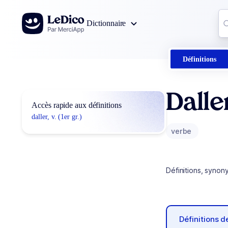
Aller au contenu
Co
Dictionnaire
0
r
Définitions
Dalle
Accès rapide aux définitions
daller, v. (1er gr.)
verbe
Définitions, synon
Définitions 