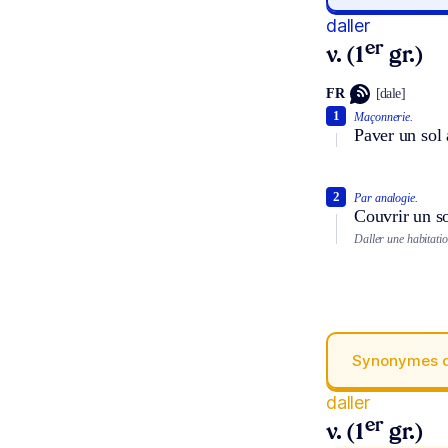
daller
er
v. (1
gr.)
FR
[dale]
1
Maçonnerie.
Paver un sol 
2
Par analogie.
Couvrir un so
Daller une habitati
Synonymes 
daller
er
v. (1
gr.)