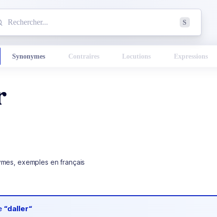
mmencez à chercher un mot dans le dictionnaire :
S
esults found.
Synonymes
Contraires
Locutions
Expressions
r
ymes, exemples en français
de
“daller“