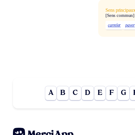
Sens principau
[Sens commun]
carreler
paver
A
B
C
D
E
F
G