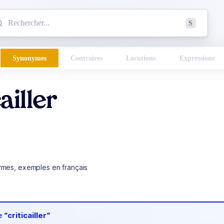
mmencez à chercher un mot dans le dictionnaire :
S
esults found.
Synonymes
Contraires
Locutions
Expressions
ailler
ymes, exemples en français
de
“criticailler“