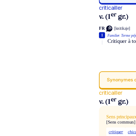
criticailler
er
v. (1
gr.)
FR
[kʀitikaje]
1
Familier.
Terme péjo
Critiquer à to
Synonymes 
criticailler
er
v. (1
gr.)
Sens principau
[Sens commun]
critiquer
chic