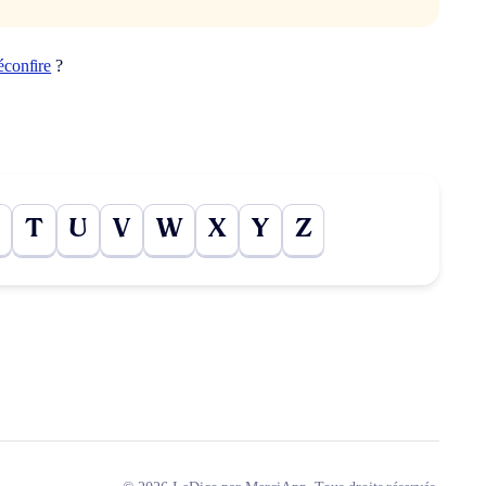
éconfire
?
T
U
V
W
X
Y
Z