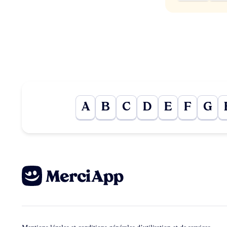
A
B
C
D
E
F
G