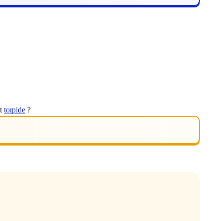
ot
torpide
?