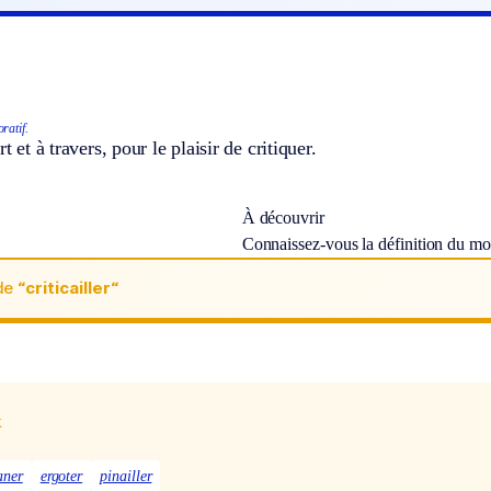
ratif.
rt et à travers, pour le plaisir de critiquer.
À découvrir
Connaissez-vous la définition du m
de
“criticailler“
x
aner
ergoter
pinailler