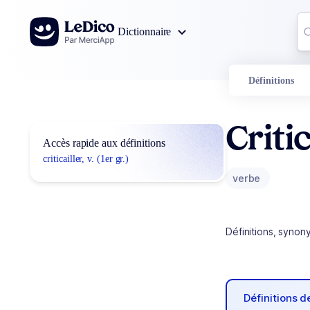
Aller au contenu
Co
Dictionnaire
0
r
Définitions
Critic
Accès rapide aux définitions
criticailler, v. (1er gr.)
verbe
Définitions, synon
Définitions 