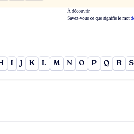
À découvrir
Savez-vous ce que signifie le mot
d
H
I
J
K
L
M
N
O
P
Q
R
S