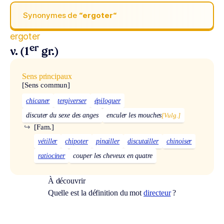
Synonymes de
“ergoter“
ergoter
er
v. (1
gr.)
Sens principaux
[Sens commun]
chicaner
tergiverser
épiloguer
discuter du sexe des anges
enculer les mouches
[Vulg.]
↪
[Fam.]
vétiller
chipoter
pinailler
discutailler
chinoiser
ratiociner
couper les cheveux en quatre
À découvrir
Quelle est la définition du mot
directeur
?