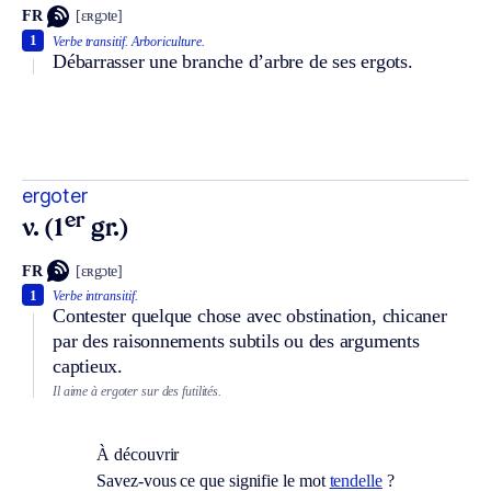
FR
[ɛʀgɔte]
1
Verbe transitif.
Arboriculture.
Débarrasser une branche d’arbre de ses ergots.
ergoter
er
v. (1
gr.)
FR
[ɛʀgɔte]
1
Verbe intransitif.
Contester quelque chose avec obstination, chicaner
par des raisonnements subtils ou des arguments
captieux.
Il aime à ergoter sur des futilités.
À découvrir
Savez-vous ce que signifie le mot
tendelle
?