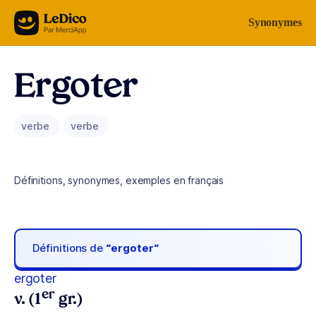
Aller au contenu
Synonymes
Ergoter
verbe
verbe
Définitions, synonymes, exemples en français
Définitions de
“ergoter“
ergoter
er
v. (1
gr.)