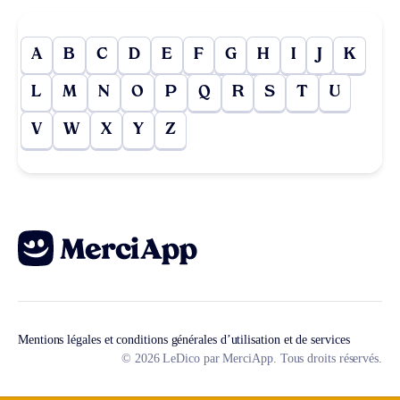
A
B
C
D
E
F
G
H
I
J
K
L
M
N
O
P
Q
R
S
T
U
V
W
X
Y
Z
Mentions légales et conditions générales d’utilisation et de services
© 2026 LeDico par MerciApp. Tous droits réservés.