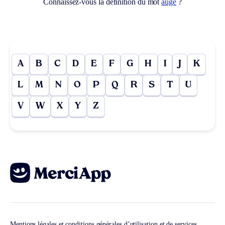
Connaissez-vous la définition du mot
auge
?
A
B
C
D
E
F
G
H
I
J
K
L
M
N
O
P
Q
R
S
T
U
V
W
X
Y
Z
Mentions légales et conditions générales d’utilisation et de services