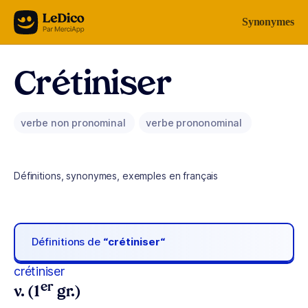
Aller au contenu
Synonymes
Crétiniser
verbe non pronominal
verbe prononominal
Définitions, synonymes, exemples en français
Définitions de
“crétiniser“
crétiniser
er
v. (1
gr.)