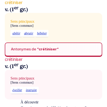
crétiniser
er
v. (1
gr.)
Sens principaux
[Sens commun]
abêtir
abrutir
hébéter
Antonymes de
“crétiniser“
crétiniser
er
v. (1
gr.)
Sens principaux
[Sens commun]
éveiller
instruire
À découvrir