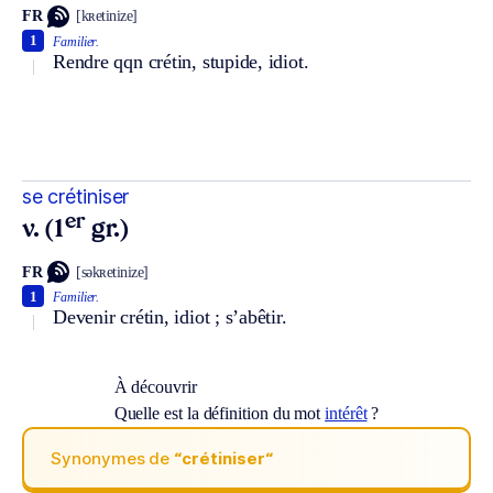
FR
[kʀetinize]
1
Familier.
Rendre qqn crétin, stupide, idiot.
se crétiniser
er
v. (1
gr.)
FR
[səkʀetinize]
1
Familier.
Devenir crétin, idiot ; s’abêtir.
À découvrir
Quelle est la définition du mot
intérêt
?
Synonymes de
“crétiniser“