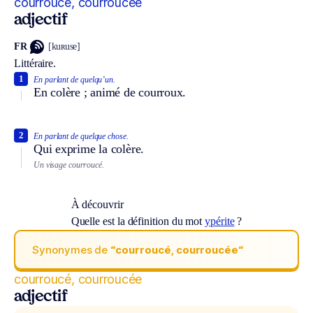
courroucé, courroucée
adjectif
FR
[kuʀuse]
Littéraire.
1
En parlant de quelqu’un.
En colère ; animé de courroux.
2
En parlant de quelque chose.
Qui exprime la colère.
Un visage courroucé.
À découvrir
Quelle est la définition du mot
ypérite
?
Synonymes de
“courroucé, courroucée“
courroucé, courroucée
adjectif