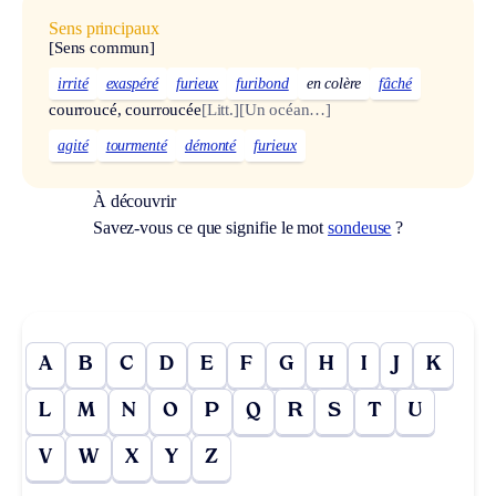
Sens principaux
[Sens commun]
irrité
exaspéré
furieux
furibond
en colère
fâché
courroucé, courroucée
[Litt.]
[Un océan…]
agité
tourmenté
démonté
furieux
À découvrir
Savez-vous ce que signifie le mot
sondeuse
?
A
B
C
D
E
F
G
H
I
J
K
L
M
N
O
P
Q
R
S
T
U
V
W
X
Y
Z