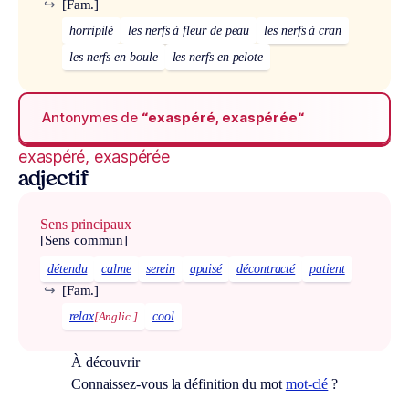
↪
[Fam.]
horripilé
les nerfs à fleur de peau
les nerfs à cran
les nerfs en boule
les nerfs en pelote
Antonymes de
“exaspéré, exaspérée“
exaspéré, exaspérée
adjectif
Sens principaux
[Sens commun]
détendu
calme
serein
apaisé
décontracté
patient
↪
[Fam.]
relax
[Anglic.]
cool
À découvrir
Connaissez-vous la définition du mot
mot-clé
?