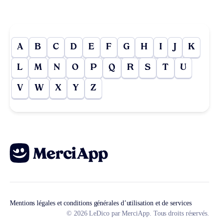
A
B
C
D
E
F
G
H
I
J
K
L
M
N
O
P
Q
R
S
T
U
V
W
X
Y
Z
Mentions légales et conditions générales d’utilisation et de services
© 2026 LeDico par MerciApp. Tous droits réservés.