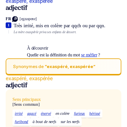
exaspéré, exaspérée
adjectif
FR
[egzaspeʀe]
Très irrité, mis en colère par qqch ou par qqn.
1
La mère exaspérée priva ses enfants de dessert.
À découvrir
Quelle est la définition du mot
se méfier
?
Synonymes de
“exaspéré, exaspérée“
exaspéré, exaspérée
adjectif
Sens principaux
[Sens commun]
irrité
agacé
énervé
en colère
furieux
hérissé
furibond
à bout de nerfs
sur les nerfs