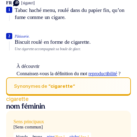
FR
[sigaʀɛt]
Tabac haché menu, roulé dans du papier fin, qu’on
1
fume comme un cigare.
2
Pâtisserie.
Biscuit roulé en forme de cigarette.
Une cigarette accompagnait sa boule de glace.
À découvrir
Connaissez-vous la définition du mot
reproductibilité
?
Synonymes de
“cigarette“
cigarette
nom féminin
Sens principaux
[Sens commun]
blonde
brune
pipe
[Pop.]
sèche
[Arg.]