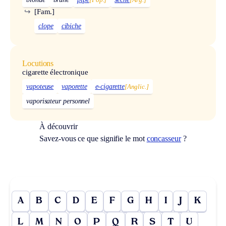
↪
[Fam.]
clope
cibiche
Locutions
cigarette électronique
vapoteuse
vaporette
e-cigarette
[Anglic.]
vaporisateur personnel
À découvrir
Savez-vous ce que signifie le mot
concasseur
?
A
B
C
D
E
F
G
H
I
J
K
L
M
N
O
P
Q
R
S
T
U