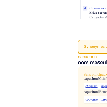
d
Usage courant.
Pièce servan
Un capuchon de
Synonymes 
capuchon
nom mascul
Sens principau
capuchon
[Coiff
chaperon
bég
capuchon
[Bouc
couvercle
prot