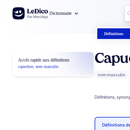
Aller au contenu
Co
Dictionnaire
0
r
Définitions
Capu
Accès rapide aux définitions
capuchon, nom masculin
nom masculin
Définitions, synon
Définitions 