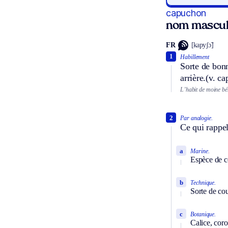
capuchon
nom mascul
FR
[kapyʃɔ̃]
1
Habillement
Sorte de bonn
arrière.
(v. ca
L’habit de moine bé
2
Par analogie.
Ce qui rappe
a
Marine.
Espèce de co
b
Technique.
Sorte de co
c
Botanique.
Calice, corol