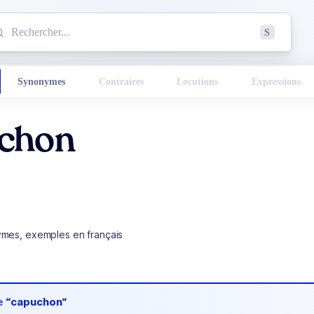
mmencez à chercher un mot dans le dictionnaire :
S
esults found.
Synonymes
Contraires
Locutions
Expressions
chon
ymes, exemples en français
de
“capuchon“