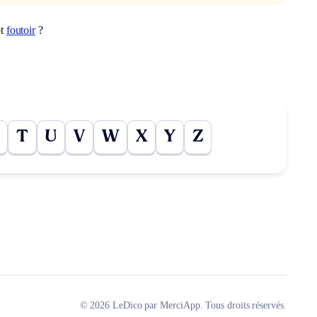
ot
foutoir
?
T
U
V
W
X
Y
Z
© 2026 LeDico par MerciApp. Tous droits réservés.