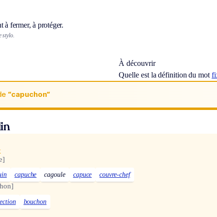
t à fermer, à protéger.
 stylo.
À découvrir
Quelle est la définition du mot
fi
de
“capuchon“
in
x
e]
uin
capuche
cagoule
capuce
couvre-chef
hon]
ection
bouchon