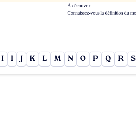
À découvrir
Connaissez-vous la définition du m
H
I
J
K
L
M
N
O
P
Q
R
S