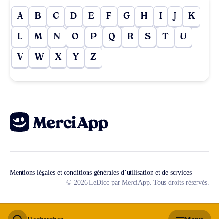
A
B
C
D
E
F
G
H
I
J
K
L
M
N
O
P
Q
R
S
T
U
V
W
X
Y
Z
Mentions légales et conditions générales d’utilisation et de services
© 2026 LeDico par MerciApp. Tous droits réservés.