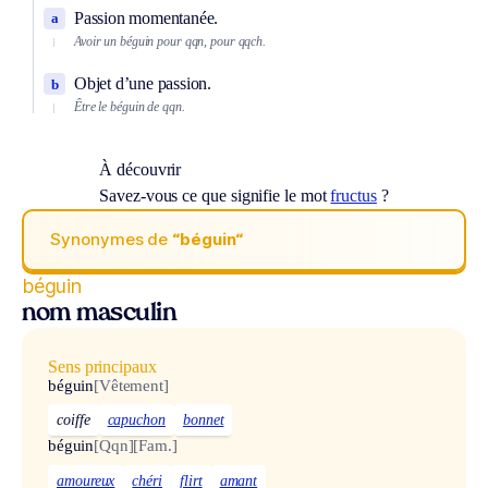
Passion momentanée.
a
Avoir un béguin pour qqn, pour qqch.
Objet d’une passion.
b
Être le béguin de qqn.
À découvrir
Savez-vous ce que signifie le mot
fructus
?
Synonymes de
“béguin“
béguin
nom masculin
Sens principaux
béguin
[Vêtement]
coiffe
capuchon
bonnet
béguin
[Qqn]
[Fam.]
amoureux
chéri
flirt
amant