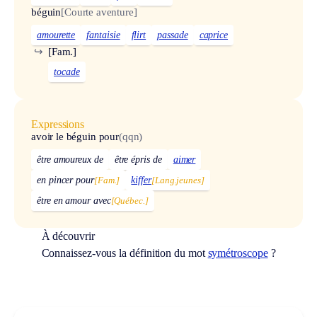
béguin
[Courte aventure]
amourette
fantaisie
flirt
passade
caprice
↪
[Fam.]
tocade
Expressions
avoir le béguin pour
(qqn)
être amoureux de
être épris de
aimer
en pincer pour
[Fam.]
kiffer
[Lang.jeunes]
être en amour avec
[Québec.]
À découvrir
Connaissez-vous la définition du mot
symétroscope
?