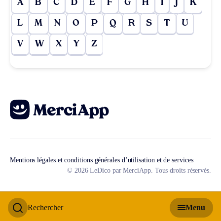
A
B
C
D
E
F
G
H
I
J
K
L
M
N
O
P
Q
R
S
T
U
V
W
X
Y
Z
Mentions légales et conditions générales d’utilisation et de services
© 2026 LeDico par MerciApp. Tous droits réservés.
Rechercher
Menu