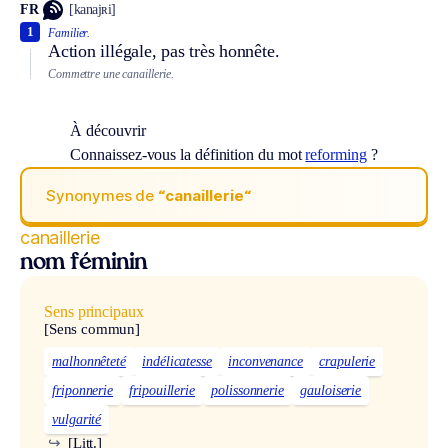
FR
[kanajʀi]
1
Familier.
Action illégale, pas très honnête.
Commettre une canaillerie.
À découvrir
Connaissez-vous la définition du mot
reforming
?
Synonymes de
“canaillerie“
canaillerie
nom féminin
Sens principaux
[Sens commun]
malhonnêteté
indélicatesse
inconvenance
crapulerie
friponnerie
fripouillerie
polissonnerie
gauloiserie
vulgarité
↪
[Litt.]