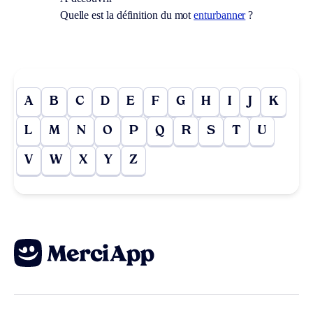
Quelle est la définition du mot
enturbanner
?
A
B
C
D
E
F
G
H
I
J
K
L
M
N
O
P
Q
R
S
T
U
V
W
X
Y
Z