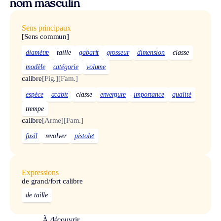
nom masculin
Sens principaux
[Sens commun]
diamètre
taille
gabarit
grosseur
dimension
classe
modèle
catégorie
volume
calibre
[Fig.]
[Fam.]
espèce
acabit
classe
envergure
importance
qualité
trempe
calibre
[Arme]
[Fam.]
fusil
revolver
pistolet
Expressions
de grand/fort calibre
de taille
À découvrir