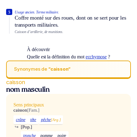
5
Usage ancien.
Terme militaire.
Coffre monté sur des roues, dont on se sert pour les
transports militaires.
Caisson d’artillerie, de munitions.
À découvrir
Quelle est la définition du mot
ecchymose
?
Synonymes de
“caisson“
caisson
nom masculin
Sens principaux
caisson
[Fam.]
crâne
tête
pêche
[Arg.]
↪
[Pop.]
tronche
pomme
poire