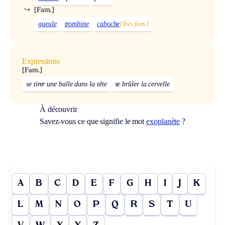
↪
[Fam.]
gueule
trombine
caboche
[Très fam.]
Expressions
[Fam.]
se tirer une balle dans la tête
se brûler la cervelle
À découvrir
Savez-vous ce que signifie le mot
exoplanète
?
A
B
C
D
E
F
G
H
I
J
K
L
M
N
O
P
Q
R
S
T
U