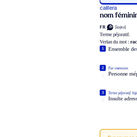
caillera
nom fémini
FR
[kajʀa]
Terme péjoratif.
Verlan du mot :
rac
Ensemble des 
1
2
Par extension.
Personne mép
3
Terme péjoratif.
Inj
Insulte adre