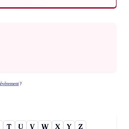
sévèrement
?
T
U
V
W
X
Y
Z