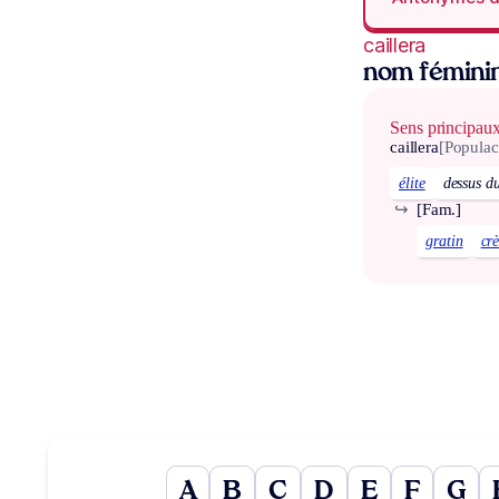
caillera
nom fémini
Sens principau
caillera
[Populac
élite
dessus d
↪
[Fam.]
gratin
cr
A
B
C
D
E
F
G