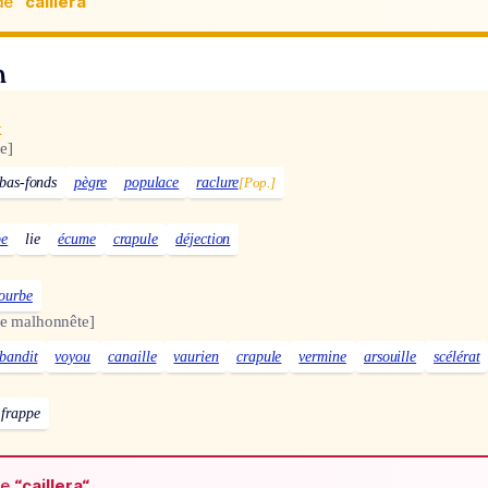
de
“caillera“
n
x
e]
bas-fonds
pègre
populace
raclure
[Pop.]
be
lie
écume
crapule
déjection
tourbe
e malhonnête]
bandit
voyou
canaille
vaurien
crapule
vermine
arsouille
scélérat
frappe
de
“caillera“