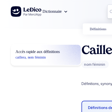
Aller au contenu
Co
Dictionnaire
0
r
Définitions
Caill
Accès rapide aux définitions
caillera, nom féminin
nom féminin
Définitions, synon
Définitions 