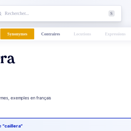
mmencez à chercher un mot dans le dictionnaire :
S
esults found.
Synonymes
Contraires
Locutions
Expressions
era
ymes, exemples en français
de
“caillera“