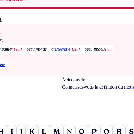
n
x
e]
u panier
[Fig.]
beau monde
aristocratie
[Litt.]
beau linge
[Arg.]
ème
À découvrir
Connaissez-vous la définition du mot
H
I
J
K
L
M
N
O
P
Q
R
S