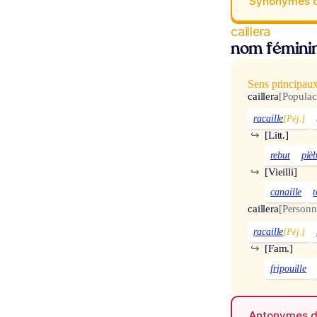
Synonymes 
caillera
nom fémini
Sens principau
caillera
[Populac
racaille
[Péj.]
↪
[Litt.]
rebut
plè
↪
[Vieilli]
canaille
caillera
[Personn
racaille
[Péj.]
↪
[Fam.]
fripouille
Antonymes 