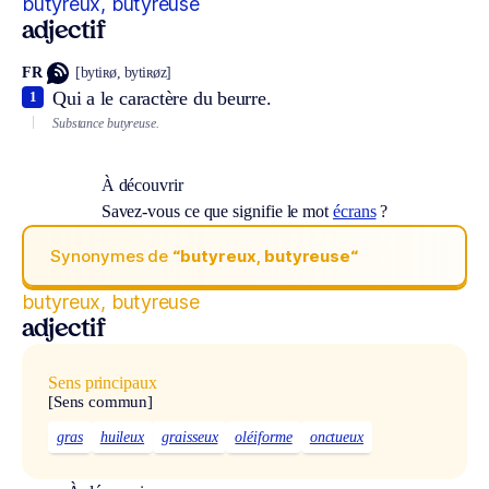
butyreux, butyreuse
adjectif
FR
[bytiʀø, bytiʀøz]
Qui a le caractère du beurre.
1
Substance butyreuse.
À découvrir
Savez-vous ce que signifie le mot
écrans
?
Synonymes de
“butyreux, butyreuse“
butyreux, butyreuse
adjectif
Sens principaux
[Sens commun]
gras
huileux
graisseux
oléiforme
onctueux