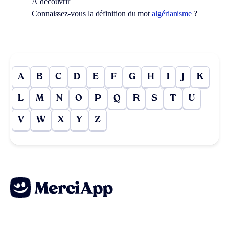
À découvrir
Connaissez-vous la définition du mot
algérianisme
?
A
B
C
D
E
F
G
H
I
J
K
L
M
N
O
P
Q
R
S
T
U
V
W
X
Y
Z