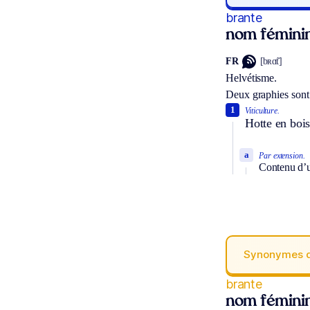
brante
nom fémini
FR
[bʀɑ̃t]
Helvétisme.
Deux graphies sont
1
Viticulture.
Hotte en boi
a
Par extension.
Contenu d’u
Synonymes 
brante
nom fémini