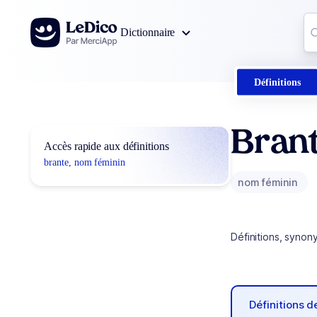
Aller au contenu
Co
Dictionnaire
0
r
Définitions
Bran
Accès rapide aux définitions
brante, nom féminin
nom féminin
Définitions, synon
Définitions 