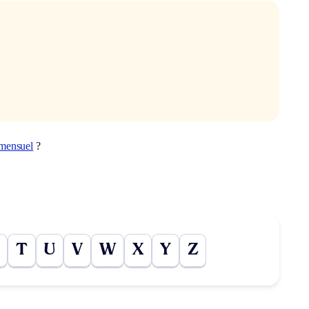
amensuel
?
T
U
V
W
X
Y
Z