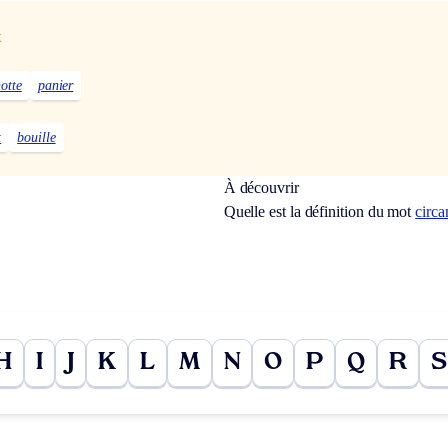
x
otte
panier
t
bouille
À découvrir
Quelle est la définition du mot
circ
H
I
J
K
L
M
N
O
P
Q
R
S