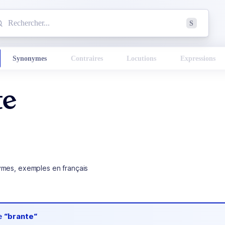
mmencez à chercher un mot dans le dictionnaire :
S
esults found.
Synonymes
Contraires
Locutions
Expressions
te
ymes, exemples en français
de
“brante“