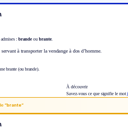
n
 admises :
brande
ou
brante
.
s servant à transporter la vendange à dos d’homme.
ne brante (ou brande).
À découvrir
Savez-vous ce que signifie le mot
de
“brante“
n