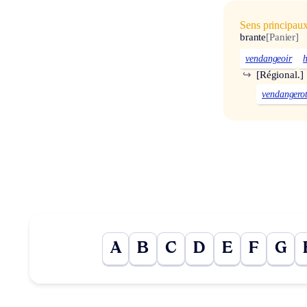
Sens principau
brante
[Panier]
vendangeoir
h
↪
[Régional.]
vendangero
A
B
C
D
E
F
G