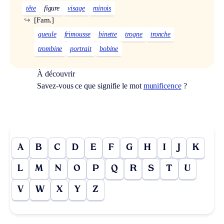
tête
figure
visage
minois
↪
[Fam.]
gueule
frimousse
binette
trogne
tronche
trombine
portrait
bobine
À découvrir
Savez-vous ce que signifie le mot
munificence
?
A
B
C
D
E
F
G
H
I
J
K
L
M
N
O
P
Q
R
S
T
U
V
W
X
Y
Z