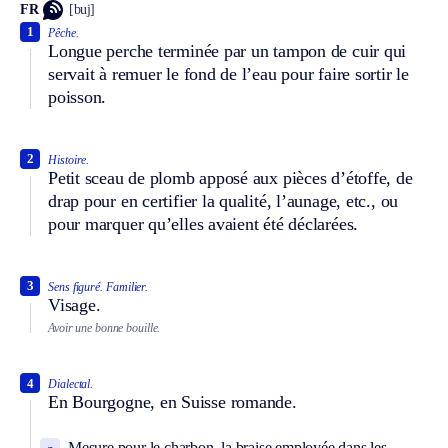
FR
[buj]
1
Pêche.
Longue perche terminée par un tampon de cuir qui
servait à remuer le fond de l’eau pour faire sortir le
poisson.
2
Histoire.
Petit sceau de plomb apposé aux pièces d’étoffe, de
drap pour en certifier la qualité, l’aunage, etc., ou
pour marquer qu’elles avaient été déclarées.
3
Sens figuré.
Familier.
Visage.
Avoir une bonne bouille.
4
Dialectal.
En Bourgogne, en Suisse romande.
Mesure pour le charbon, la braise employée dans les