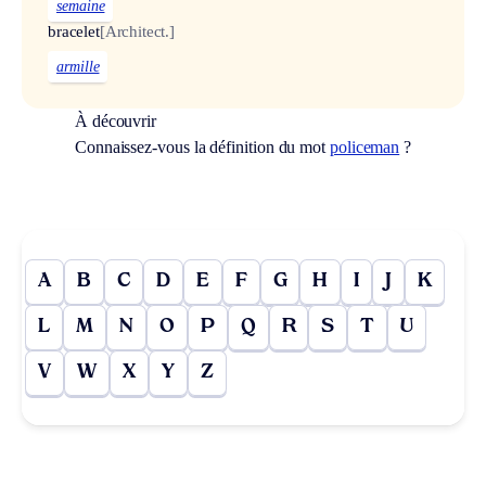
semaine
bracelet
[Architect.]
armille
À découvrir
Connaissez-vous la définition du mot
policeman
?
A
B
C
D
E
F
G
H
I
J
K
L
M
N
O
P
Q
R
S
T
U
V
W
X
Y
Z