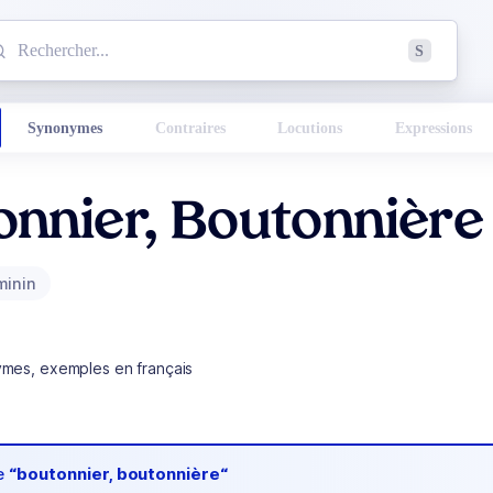
mmencez à chercher un mot dans le dictionnaire :
S
esults found.
Synonymes
Contraires
Locutions
Expressions
onnier, Boutonnière
minin
ymes, exemples en français
de
“boutonnier, boutonnière“