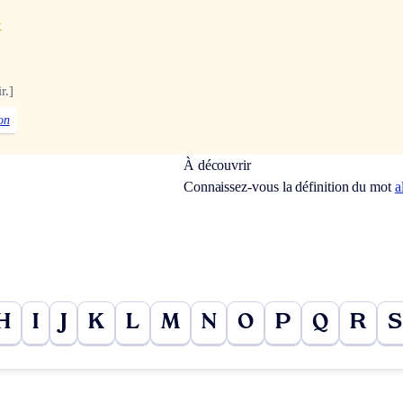
x
r.]
on
À découvrir
Connaissez-vous la définition du mot
a
H
I
J
K
L
M
N
O
P
Q
R
S