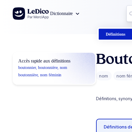
Aller au contenu
Co
Dictionnaire
0
r
Définitions
Bout
Accès rapide aux définitions
boutonnier, boutonnière, nom
boutonnière, nom féminin
nom
nom fé
Définitions, synon
Définitions 