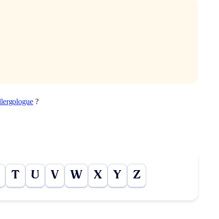
llergologue
?
T
U
V
W
X
Y
Z