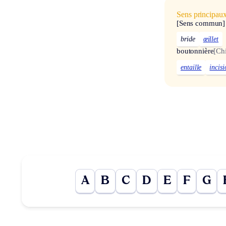
Sens principau
[Sens commun]
bride
œillet
boutonnière
[Chi
entaille
incisi
A
B
C
D
E
F
G