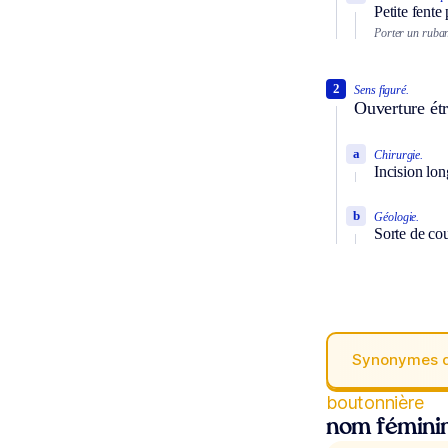
Petite fente
Porter un ruban,
2
Sens figuré.
Ouverture étr
a
Chirurgie.
Incision lon
b
Géologie.
Sorte de cou
Synonymes 
boutonnière
nom fémini