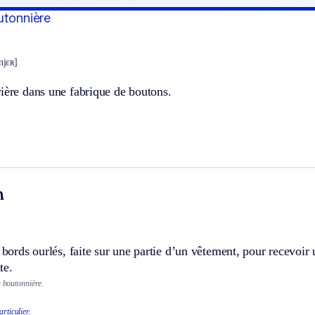
utonnière
njɛʀ]
ière dans une fabrique de boutons.
n
à bords ourlés, faite sur une partie d’un vêtement, pour recevoi
te.
a boutonnière.
rticulier.