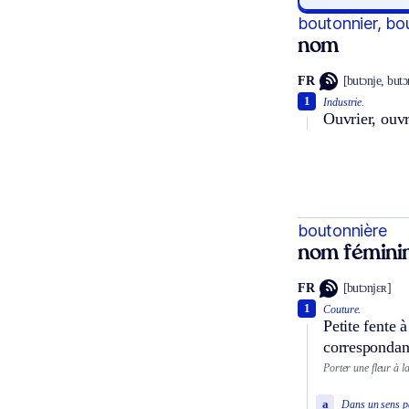
boutonnier, bo
nom
FR
[butɔnje, butɔ
1
Industrie.
Ouvrier, ouvr
boutonnière
nom fémini
FR
[butɔnjɛʀ]
1
Couture.
Petite fente 
correspondan
Porter une fleur à l
a
Dans un sens pa