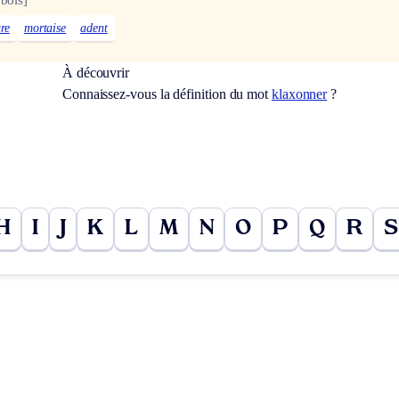
ure
mortaise
adent
À découvrir
Connaissez-vous la définition du mot
klaxonner
?
H
I
J
K
L
M
N
O
P
Q
R
S