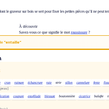
ont le graveur sur bois se sert pour fixer les petites pièces qu’il ne peut ten
À découvrir
Savez-vous ce que signifie le mot
roussissure
?
de
“entaille“
n
x
e
cran
rainure
échancrure
raie
strie
sillon
cannelure
fente
fiss
 peau]
fication
coupure
estafilade
blessure
boutonnière
cicatrice
balafre
r
 bois]