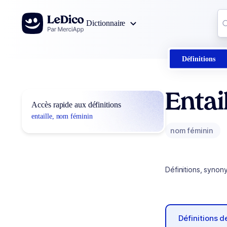
Aller au contenu
Co
Dictionnaire
0
r
Définitions
Entai
Accès rapide aux définitions
entaille, nom féminin
nom féminin
Définitions, synon
Définitions 