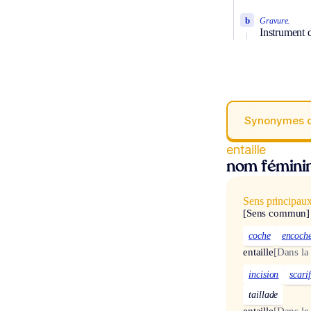
b
Gravure.
Instrument d
Synonymes 
entaille
nom fémini
Sens principau
[Sens commun]
coche
encoch
entaille
[Dans la
incision
scari
taillade
entaille
[Dans le