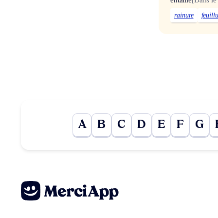
rainure
feuill
A
B
C
D
E
F
G