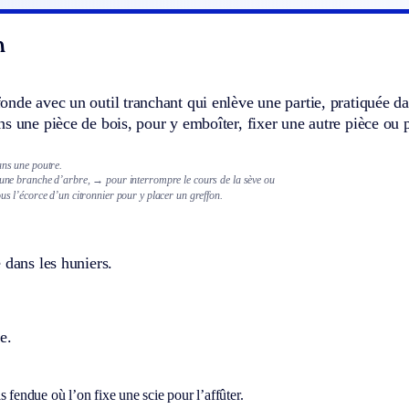
n
nde avec un outil tranchant qui enlève une partie, pratiquée da
s une pièce de bois, pour y emboîter, fixer une autre pièce ou 
ans une poutre.
 une branche d’arbre,
→ pour interrompre le cours de la sève ou
ous l’écorce d’un citronnier pour y placer un greffon.
 dans les huniers.
e.
s fendue où l’on fixe une scie pour l’affûter.