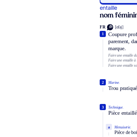
entaille
nom fémini
FR
[ɑ̃taj]
Coupure profo
1
parement, dan
marque.
Faire une entaille d
Faire une entaille à
Faire une entaille s
2
Marine.
Trou pratiqué
3
Technique.
Pièce entaillé
a
Menuiserie.
Pièce de boi