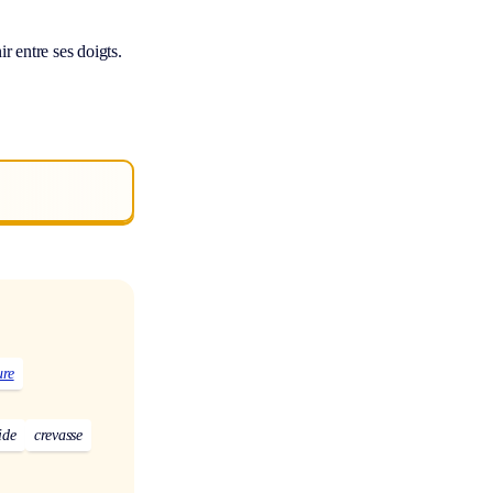
ir entre ses doigts.
ure
ide
crevasse