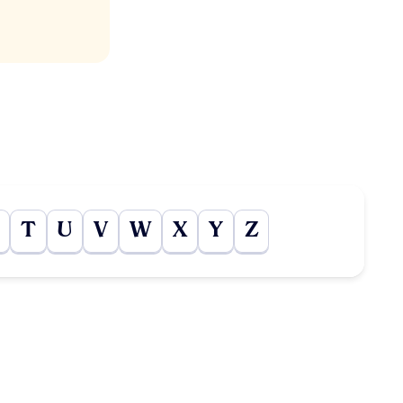
T
U
V
W
X
Y
Z