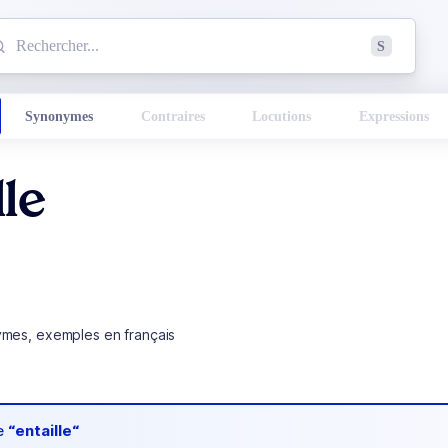
mmencez à chercher un mot dans le dictionnaire :
S
esults found.
Synonymes
Contraires
Locutions
Expressions
lle
ymes, exemples en français
de
“entaille“