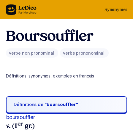
Aller au contenu
Synonymes
Boursouffler
verbe non pronominal
verbe prononominal
Définitions, synonymes, exemples en français
Définitions de
“boursouffler“
boursouffler
er
v. (1
gr.)