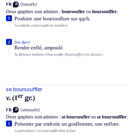
FR
[buʀsufle]
Deux graphies sont admises :
boursoufler
ou
boursouffler
.
Produire une boursouflure sur qqch.
1
La maladie a boursouflé ses membres.
2
Sens figuré.
Rendre enflé, ampoulé.
Sa fâcheuse tendance à boursoufler (boursouffler) ses discours.
se boursouffler
er
v. (1
gr.)
FR
[səbuʀsufle]
Deux graphies sont admises :
se boursoufler
ou
se boursouffler
.
Présenter par endroits un gonflement, une enflure.
1
La porcelaine s’est boursouflée dans le four.