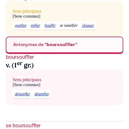
Sens principaux
[Sens commun]
gonfler
enfler
bouffir
se tuméfier
cloquer
Antonymes de
“boursouffler“
boursouffler
er
v. (1
gr.)
Sens principaux
[Sens commun]
dégonfler
désenfler
se boursouffler