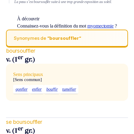
La peau s’est boursouflée suite à une trop grande exposition au soleil.
À découvrir
Connaissez-vous la définition du mot
myomectomie
?
Synonymes de
“boursouffler“
boursouffler
er
v. (1
gr.)
Sens principaux
[Sens commun]
gonfler
enfler
bouffir
tuméfier
se boursouffler
er
v. (1
gr.)