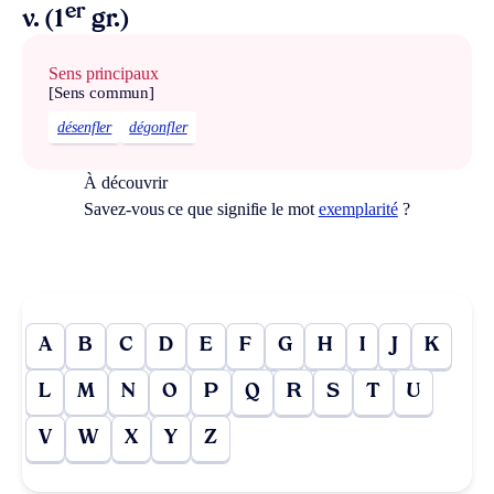
er
v. (1
gr.)
Sens principaux
[Sens commun]
désenfler
dégonfler
À découvrir
Savez-vous ce que signifie le mot
exemplarité
?
A
B
C
D
E
F
G
H
I
J
K
L
M
N
O
P
Q
R
S
T
U
V
W
X
Y
Z